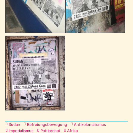
Kategorien
Sudan
Befreiungsbewegung
Antikolonialismus
Imperialismus
Patriarchat
Afrika