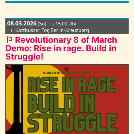
08.03.2026
(So)
15:00 Uhr
Kottbusser Tor, Berlin-Kreuzberg
⚐ Revolutionary 8 of March
Demo: Rise in rage. Build in
Struggle!