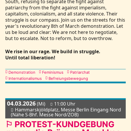
South, refusing to separate the fight against
patriarchy from the fight against imperialism,
capitalism, colonialism, and all state violence. Their
struggle is our compass. Join us on the streets for this
year's revolutionary 8th of March demonstration. Let
us be loud and clear: We are not here to negotiate,
but to escalate. Not to reform, but to overthrow.
We rise in our rage. We build in struggle.
Until total liberation!
Kategorien
Demonstration
Feminismus
Patriarchat
Internationalismus
Befreiungsbewegung
04.03.2026
(Mi)
11:00 Uhr
Hammarskjöldplatz, Messe Berlin Eingang Nord
(Nähe S-Bhf. Messe Nord/ZOB)
⚐ PROTEST-KUNDGEBUNG