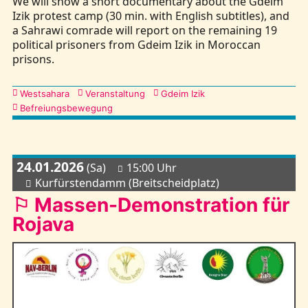
We will show a short documentary about the Gdeim
Izik protest camp (30 min. with English subtitles), and
a Sahrawi comrade will report on the remaining 19
political prisoners from Gdeim Izik in Moroccan
prisons.
Kategorien
Westsahara
Veranstaltung
Gdeim Izik
Befreiungsbewegung
24.01.2026
(Sa)
15:00 Uhr
Kurfürstendamm (Breitscheidplatz)
⚐ Massen-Demonstration für
Rojava