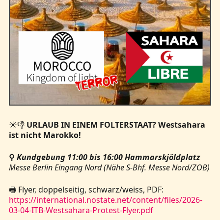
☀️👎
URLAUB IN EINEM FOLTERSTAAT? Westsahara
ist nicht Marokko!
⚲
Kundgebung 11:00 bis 16:00 Hammarskjöldplatz
Messe Berlin Eingang Nord (Nähe S-Bhf. Messe Nord/ZOB)
🖶 Flyer, doppelseitig, schwarz/weiss, PDF:
https://international.nostate.net/content/files/2026-
03-04-ITB-Westsahara-Protest-Flyer.pdf