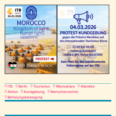
Kategorien
ITB
Berlin
Tourismus
Westsahara
Marokko
Aktion
Kundgebung
Menschenrechte
Befreiungsbewegung