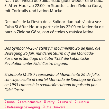
Nach der Fiesta de Solidaridad gibts wieder eine Cuba
Sí After Hour ab 22:00 im Stadtteilladen Zielona Góra,
mit Cocktails und Latino-Mucke.
Después de la Fiesta de la Solidaridad habrá otra vez
Cuba Sí After Hour a partir de las 22:00 en la tienda del
barrio Zielona Góra, con cócteles y música latina.
Das Symbol M-26-7 steht für Movimiento 26 de Julio, die
Bewegung 26.Juli, mit deren Sturm auf die Moncada-
Kaserne in Santiago de Cuba 1953 die kubanische
Revolution unter Fidel Castro begann.
El símbolo M-26-7 representa al Movimiento 26 de Julio,
con cuyo asalto al cuartel Moncada de Santiago de Cuba
en 1953 comenzó la revolución cubana impulsada por
Fidel Castro.
Kategorien
Kuba
Lateinamerika
Party
Cuba Sí
Guerilla
Befreiungsbewegung
Che Guevara