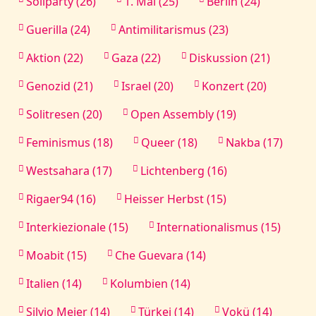
Soliparty (26)
1. Mai (25)
Berlin (24)
Guerilla (24)
Antimilitarismus (23)
Aktion (22)
Gaza (22)
Diskussion (21)
Genozid (21)
Israel (20)
Konzert (20)
Solitresen (20)
Open Assembly (19)
Feminismus (18)
Queer (18)
Nakba (17)
Westsahara (17)
Lichtenberg (16)
Rigaer94 (16)
Heisser Herbst (15)
Interkiezionale (15)
Internationalismus (15)
Moabit (15)
Che Guevara (14)
Italien (14)
Kolumbien (14)
Silvio Meier (14)
Türkei (14)
Vokü (14)