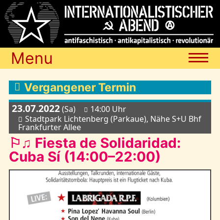
Menu
Termine
Vergangener Termin
23.07.2022
(Sa)
14:00 Uhr
Blog
Stadtpark Lichtenberg (Parkaue), Nähe S+U Bhf
Frankfurter Allee
⚐♫ Fiesta de Solidaridad:
Media
Cuba Sí (14:00–22:00)
Archiv
Links