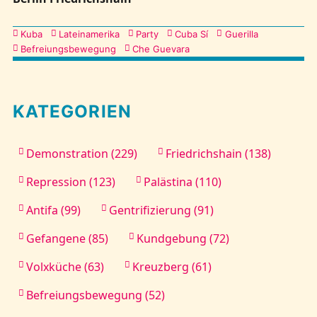
Kategorien
Kuba
Lateinamerika
Party
Cuba Sí
Guerilla
Befreiungsbewegung
Che Guevara
KATEGORIEN
Demonstration (229)
Friedrichshain (138)
Repression (123)
Palästina (110)
Antifa (99)
Gentrifizierung (91)
Gefangene (85)
Kundgebung (72)
Volxküche (63)
Kreuzberg (61)
Befreiungsbewegung (52)