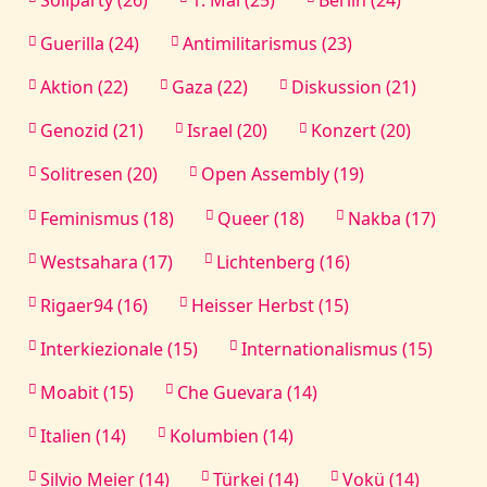
Soliparty (26)
1. Mai (25)
Berlin (24)
Guerilla (24)
Antimilitarismus (23)
Aktion (22)
Gaza (22)
Diskussion (21)
Genozid (21)
Israel (20)
Konzert (20)
Solitresen (20)
Open Assembly (19)
Feminismus (18)
Queer (18)
Nakba (17)
Westsahara (17)
Lichtenberg (16)
Rigaer94 (16)
Heisser Herbst (15)
Interkiezionale (15)
Internationalismus (15)
Moabit (15)
Che Guevara (14)
Italien (14)
Kolumbien (14)
Silvio Meier (14)
Türkei (14)
Vokü (14)