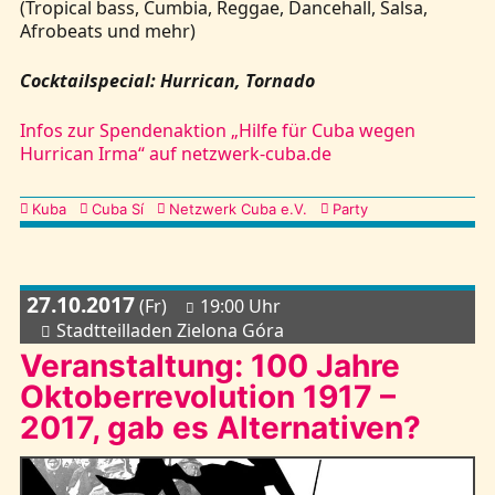
(Tropical bass, Cumbia, Reggae, Dancehall, Salsa,
Afrobeats und mehr)
Cocktailspecial: Hurrican, Tornado
Infos zur Spendenaktion „Hilfe für Cuba wegen
Hurrican Irma“ auf netzwerk-cuba.de
Kategorien
Kuba
Cuba Sí
Netzwerk Cuba e.V.
Party
27.10.2017
(Fr)
19:00 Uhr
Stadtteilladen Zielona Góra
Veranstaltung: 100 Jahre
Oktoberrevolution 1917 –
2017, gab es Alternativen?