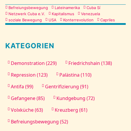
Kategorien
Befreiungsbewegung
Lateinamerika
Cuba Sí
Netzwerk Cuba e.V.
Kapitalismus
Venezuela
soziale Bewegung
USA
Konterrevolution
Capriles
KATEGORIEN
Demonstration (229)
Friedrichshain (138)
Repression (123)
Palästina (110)
Antifa (99)
Gentrifizierung (91)
Gefangene (85)
Kundgebung (72)
Volxküche (63)
Kreuzberg (61)
Befreiungsbewegung (52)