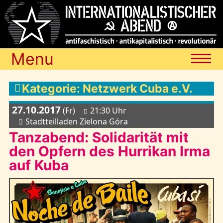
Menu
Termine
Kategorie: Netzwerk Cuba e.V.
27.10.2017
(Fr)
21:30 Uhr
Blog
Stadtteilladen Zielona Góra
Tanzabend: Solidarität mit
den Opfern des Hurrikan Irma
Media
auf Kuba
Archiv
Links