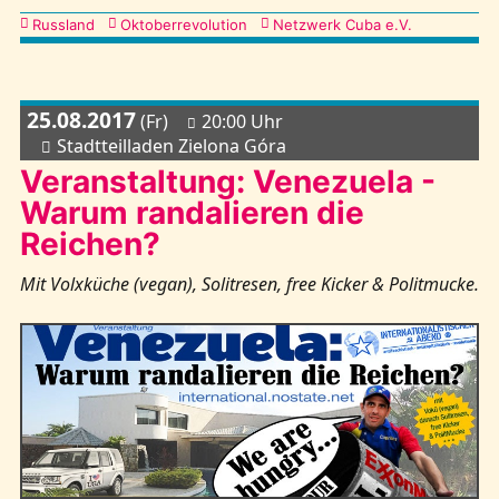
Kategorien
Russland
Oktoberrevolution
Netzwerk Cuba e.V.
25.08.2017
(Fr)
20:00 Uhr
Stadtteilladen Zielona Góra
Veranstaltung: Venezuela -
Warum randalieren die
Reichen?
Mit Volxküche (vegan), Solitresen, free Kicker & Politmucke.