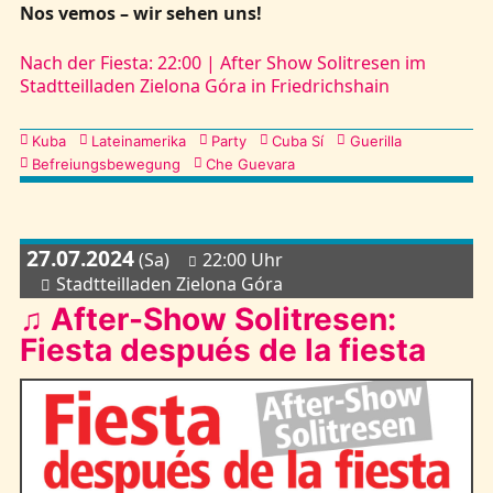
Nos vemos – wir sehen uns!
Nach der Fiesta: 22:00 | After Show Solitresen im
Stadtteilladen Zielona Góra in Friedrichshain
Kategorien
Kuba
Lateinamerika
Party
Cuba Sí
Guerilla
Befreiungsbewegung
Che Guevara
27.07.2024
(Sa)
22:00 Uhr
Stadtteilladen Zielona Góra
♫ After-Show Solitresen:
Fiesta después de la fiesta