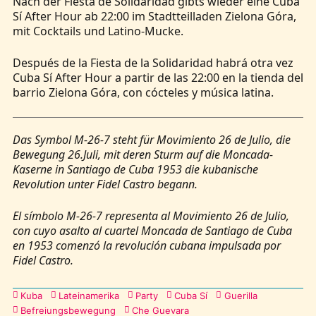
Nach der Fiesta de Solidaridad gibts wieder eine Cuba
Sí After Hour ab 22:00 im Stadtteilladen Zielona Góra,
mit Cocktails und Latino-Mucke.
Después de la Fiesta de la Solidaridad habrá otra vez
Cuba Sí After Hour a partir de las 22:00 en la tienda del
barrio Zielona Góra, con cócteles y música latina.
Das Symbol M-26-7 steht für Movimiento 26 de Julio, die
Bewegung 26.Juli, mit deren Sturm auf die Moncada-
Kaserne in Santiago de Cuba 1953 die kubanische
Revolution unter Fidel Castro begann.
El símbolo M-26-7 representa al Movimiento 26 de Julio,
con cuyo asalto al cuartel Moncada de Santiago de Cuba
en 1953 comenzó la revolución cubana impulsada por
Fidel Castro.
Kategorien
Kuba
Lateinamerika
Party
Cuba Sí
Guerilla
Befreiungsbewegung
Che Guevara