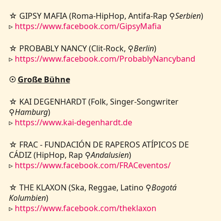
☆ GIPSY MAFIA (Roma-HipHop, Antifa-Rap ⚲
Serbien
)
▹
https://www.facebook.com/GipsyMafia
☆ PROBABLY NANCY (Clit-Rock, ⚲
Berlin
)
▹
https://www.facebook.com/ProbablyNancyband
☉
Große Bühne
☆ KAI DEGENHARDT (Folk, Singer-Songwriter
⚲
Hamburg
)
▹
https://www.kai-degenhardt.de
☆ FRAC - FUNDACIÓN DE RAPEROS ATÍPICOS DE
CÁDIZ (HipHop, Rap ⚲
Andalusien
)
▹
https://www.facebook.com/FRACeventos/
☆ THE KLAXON (Ska, Reggae, Latino ⚲
Bogotá
Kolumbien
)
▹
https://www.facebook.com/theklaxon