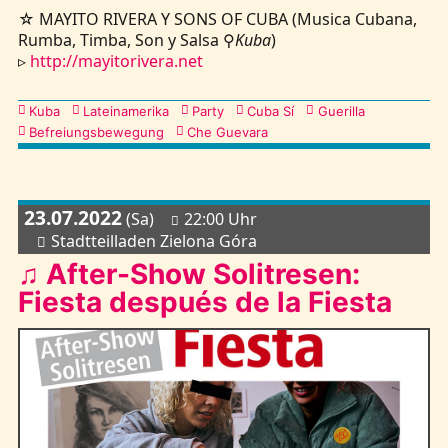
☆ MAYITO RIVERA Y SONS OF CUBA (Musica Cubana,
Rumba, Timba, Son y Salsa ⚲
Kuba
)
▹
http://mayitorivera.net
Kategorien
Kuba
Lateinamerika
Party
Cuba Sí
Guerilla
Befreiungsbewegung
Che Guevara
23.07.2022
(Sa)
22:00 Uhr
Stadtteilladen Zielona Góra
♫ After-Show Solitresen:
Fiesta después de la Fiesta