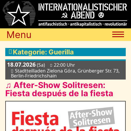
Menu
Termine
Kategorie: Guerilla
18.07.2026
(Sa)
22:00 Uhr
Blog
Stadtteilladen Zielona Góra, Grünberger Str. 73,
Berlin-Friedrichshain
♫ After-Show Solitresen:
Media
Fiesta después de la fiesta
Archiv
Links