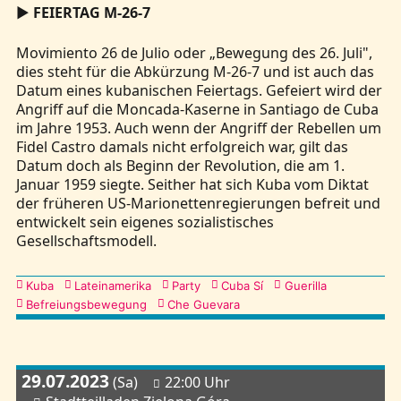
▶
FEIERTAG M-26-7
Movimiento 26 de Julio oder „Bewegung des 26. Juli",
dies steht für die Abkürzung M-26-7 und ist auch das
Datum eines kubanischen Feiertags. Gefeiert wird der
Angriff auf die Moncada-Kaserne in Santiago de Cuba
im Jahre 1953. Auch wenn der Angriff der Rebellen um
Fidel Castro damals nicht erfolgreich war, gilt das
Datum doch als Beginn der Revolution, die am 1.
Januar 1959 siegte. Seither hat sich Kuba vom Diktat
der früheren US-Marionettenregierungen befreit und
entwickelt sein eigenes sozialistisches
Gesellschaftsmodell.
Kategorien
Kuba
Lateinamerika
Party
Cuba Sí
Guerilla
Befreiungsbewegung
Che Guevara
29.07.2023
(Sa)
22:00 Uhr