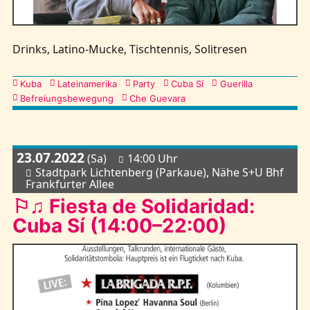
Drinks, Latino-Mucke, Tischtennis, Solitresen
Kategorien
Kuba
Lateinamerika
Party
Cuba Sí
Guerilla
Befreiungsbewegung
Che Guevara
23.07.2022
(Sa)
14:00 Uhr
Stadtpark Lichtenberg (Parkaue), Nähe S+U Bhf
Frankfurter Allee
⚐♫ Fiesta de Solidaridad:
Cuba Sí (14:00–22:00)