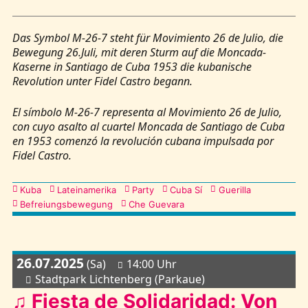
Das Symbol M-26-7 steht für Movimiento 26 de Julio, die
Bewegung 26.Juli, mit deren Sturm auf die Moncada-
Kaserne in Santiago de Cuba 1953 die kubanische
Revolution unter Fidel Castro begann.
El símbolo M-26-7 representa al Movimiento 26 de Julio,
con cuyo asalto al cuartel Moncada de Santiago de Cuba
en 1953 comenzó la revolución cubana impulsada por
Fidel Castro.
Kategorien
Kuba
Lateinamerika
Party
Cuba Sí
Guerilla
Befreiungsbewegung
Che Guevara
26.07.2025
(Sa)
14:00 Uhr
Stadtpark Lichtenberg (Parkaue)
♫ Fiesta de Solidaridad: Von