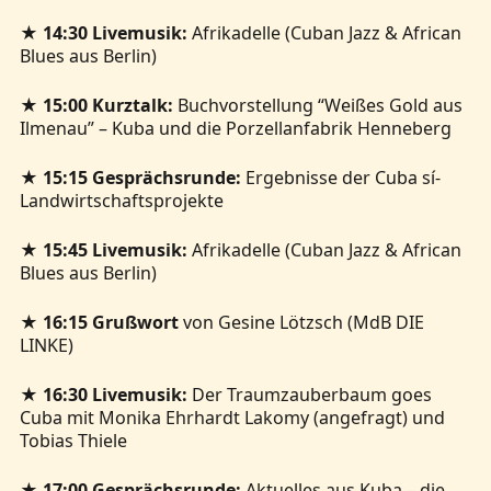
★
14:30 Livemusik:
Afrikadelle (Cuban Jazz & African
Blues aus Berlin)
★
15:00 Kurztalk:
Buchvorstellung “Weißes Gold aus
Ilmenau” – Kuba und die Porzellanfabrik Henneberg
★
15:15 Gesprächsrunde:
Ergebnisse der Cuba sí-
Landwirtschaftsprojekte
★
15:45 Livemusik:
Afrikadelle (Cuban Jazz & African
Blues aus Berlin)
★
16:15 Grußwort
von Gesine Lötzsch (MdB DIE
LINKE)
★
16:30 Livemusik:
Der Traumzauberbaum goes
Cuba mit Monika Ehrhardt Lakomy (angefragt) und
Tobias Thiele
★
17:00 Gesprächsrunde:
Aktuelles aus Kuba – die