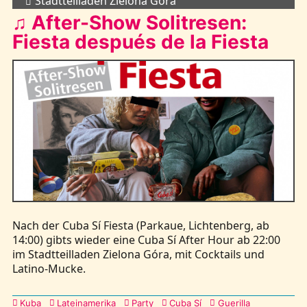
Stadtteilladen Zielona Góra
♫ After-Show Solitresen:
Fiesta después de la Fiesta
Nach der Cuba Sí Fiesta (Parkaue, Lichtenberg, ab
14:00) gibts wieder eine Cuba Sí After Hour ab 22:00
im Stadtteilladen Zielona Góra, mit Cocktails und
Latino-Mucke.
Kategorien
Kuba
Lateinamerika
Party
Cuba Sí
Guerilla