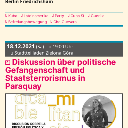
Berlin Friedrichshain
Kategorien
Kuba
Lateinamerika
Party
Cuba Sí
Guerilla
Befreiungsbewegung
Che Guevara
18.12.2021
(Sa)
19:00 Uhr
Stadtteilladen Zielona Góra
⏍ Diskussion über politische
Gefangenschaft und
Staatsterrorismus in
Paraquay