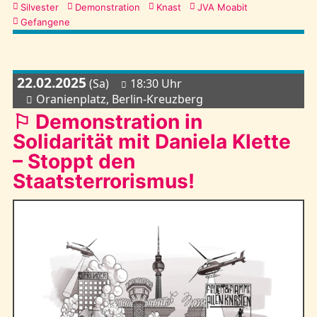
Kategorien
Silvester
Demonstration
Knast
JVA Moabit
Gefangene
22.02.2025
(Sa)
18:30 Uhr
Oranienplatz, Berlin-Kreuzberg
⚐ Demonstration in
Solidarität mit Daniela Klette
– Stoppt den
Staatsterrorismus!