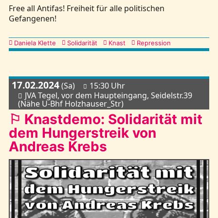
Free all Antifas! Freiheit für alle politischen
Gefangenen!
Kategorien
Daniela Klette
Solidarität
Knast
Repression
17.02.2024
(Sa)
15:30 Uhr
JVA Tegel, vor dem Haupteingang, Seidelstr.39
(Nähe U-Bhf Holzhauser_Str)
⚐ Knastdemo: Solidarität mit
dem Hungerstreik von
Andreas Krebs