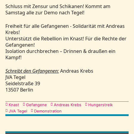
Schluss mit Zensur und Schikanen! Kommt am
Samstag alle zur Demo nach Tegel!
Freiheit für alle Gefangenen - Solidarität mit Andreas
Krebs!
Unterstützt die Rebellion im Knast! Für die Rechte der
Gefangenen!
Isolation durchbrechen – Drinnen & draußen ein
Kampf!
Schreibt den Gefangenen:
Andreas Krebs
JVA Tegel
Seidelstraße 39
13507 Berlin
Kategorien
Knast
Gefangene
Andreas Krebs
Hungerstreik
JVA Tegel
Demonstration