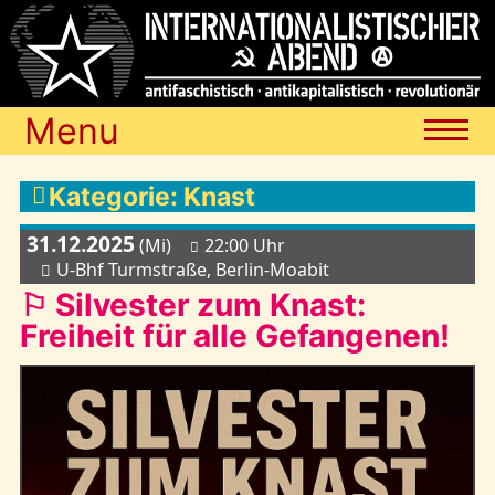
Menu
Termine
Kategorie: Knast
31.12.2025
(Mi)
22:00 Uhr
Blog
U-Bhf Turmstraße, Berlin-Moabit
⚐ Silvester zum Knast:
Freiheit für alle Gefangenen!
Media
Archiv
Links