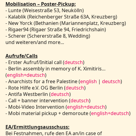
Mobilisation – Poster-Pickup:
- Lunte (Weisestraße 53, Neukölln)
- Kalablik (Reichenberger Straße 63A, Kreuzberg)
- New Yorck (Bethanien (Mariannenplatz, Kreuzberg)
- Rigaer94 (Rigaer Straße 94, Friedrichshain)
- Scherer (Schererstraße 8, Wedding)
und weiteren/and more...
Aufrufe/Calls
- Erster Aufruf/Initial call (
deutsch
)
- Berlin assembly in memory of K. Ximitiris…
(
english+deutsch
)
- Anarchists for a free Palestine (
english
|
deutsch
)
- Rote Hilfe e.V. OG Berlin (
deutsch
)
- Antifa Westberlin (
deutsch
)
- Call + banner intervention (
deutsch
)
- Mobi-Video Intervention (
english+deutsch
)
- Mobi material pickup + demoroute (
english+deutsch
)
EA/Ermittlungsausschuss:
Bei Festnahmen, rufe den EA an/in case of