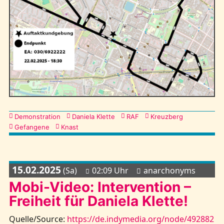
Kategorien
Demonstration
Daniela Klette
RAF
Kreuzberg
Gefangene
Knast
15.02.2025
(Sa)
02:09 Uhr
anarchonyms
Mobi-Video: Intervention –
Freiheit für Daniela Klette!
Quelle/Source:
https://de.indymedia.org/node/492882