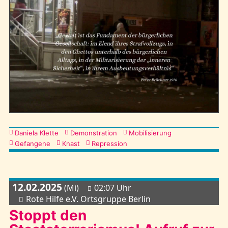
Kategorien
Daniela Klette
Demonstration
Mobilisierung
Gefangene
Knast
Repression
12.02.2025
(Mi)
02:07 Uhr
Rote Hilfe e.V. Ortsgruppe Berlin
Stoppt den