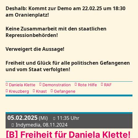
Deshalb: Kommt zur Demo am 22.02.25 um 18:30
am Oranienplatz!
Keine Zusammarbeit mit den staatlichen
Repressionbehörden!
Verweigert die Aussage!
Freiheit und Glück für alle politischen Gefangenen
und vom Staat verfolgten!
Kategorien
Daniela Klette
Demonstration
Rote Hilfe
RAF
Kreuzberg
Knast
Gefangene
05.02.2025
(Mi)
11:35 Uhr
Indymedia, 08.11.2024
[B] Freiheit für Daniela Klette!