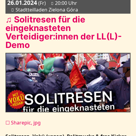
26.01.2024
(Fr)
20:00 Uhr
Stadtteilladen Zielona Góra
♫ Solitresen für die
eingeknasteten
Verteidiger:innen der LL(L)-
Demo
☐ Sharepic, jpg