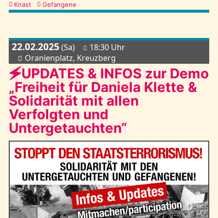
Knast
Gefangene
22.02.2025
(Sa)
18:30 Uhr
Oranienplatz, Kreuzberg
🗲UPDATES & INFOS zur Demo
„Freiheit für Daniela Klette &
Solidarität mit allen
Verfolgten und
Untergetauchten“