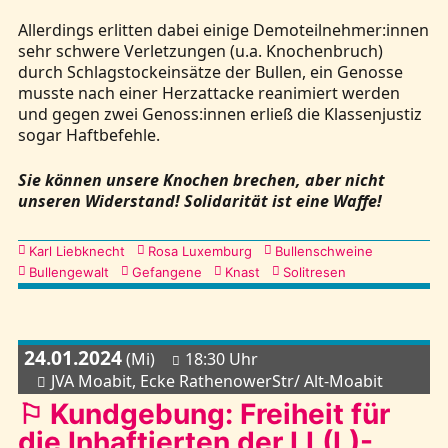
Allerdings erlitten dabei einige Demoteilnehmer:innen
sehr schwere Verletzungen (u.a. Knochenbruch)
durch Schlagstockeinsätze der Bullen, ein Genosse
musste nach einer Herzattacke reanimiert werden
und gegen zwei Genoss:innen erließ die Klassenjustiz
sogar Haftbefehle.
Sie können unsere Knochen brechen, aber nicht
unseren Widerstand! Solidarität ist eine Waffe!
Kategorien
Karl Liebknecht
Rosa Luxemburg
Bullenschweine
Bullengewalt
Gefangene
Knast
Solitresen
24.01.2024
(Mi)
18:30 Uhr
JVA Moabit, Ecke RathenowerStr/ Alt-Moabit
⚐ Kundgebung: Freiheit für
die Inhaftierten der LL(L)-