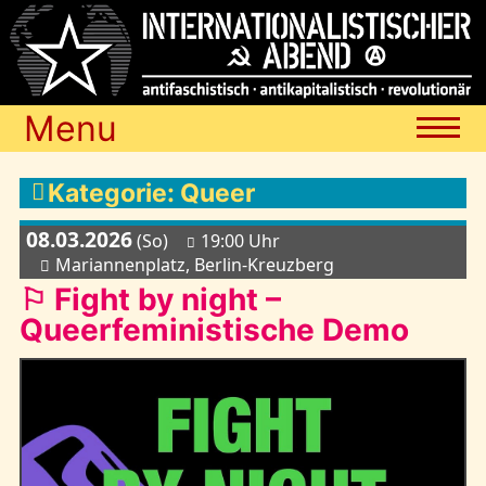
Menu
Termine
Kategorie: Queer
08.03.2026
(So)
19:00 Uhr
Blog
Mariannenplatz, Berlin-Kreuzberg
⚐ Fight by night –
Queerfeministische Demo
Media
Archiv
Links