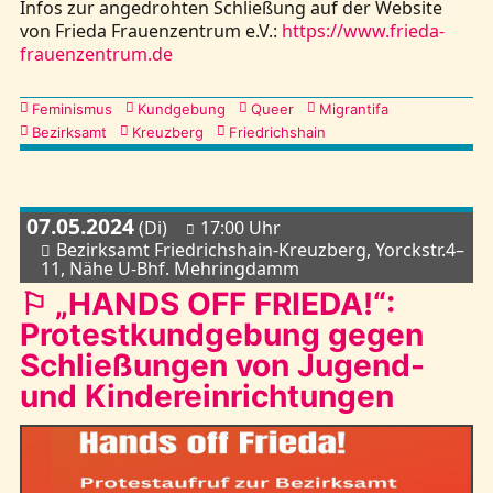
Infos zur angedrohten Schließung auf der Website
von Frieda Frauenzentrum e.V.:
https://www.frieda-
frauenzentrum.de
Kategorien
Feminismus
Kundgebung
Queer
Migrantifa
Bezirksamt
Kreuzberg
Friedrichshain
07.05.2024
(Di)
17:00 Uhr
Bezirksamt Friedrichshain-Kreuzberg, Yorckstr.4–
11, Nähe U-Bhf. Mehringdamm
⚐ „HANDS OFF FRIEDA!“:
Protestkundgebung gegen
Schließungen von Jugend-
und Kindereinrichtungen