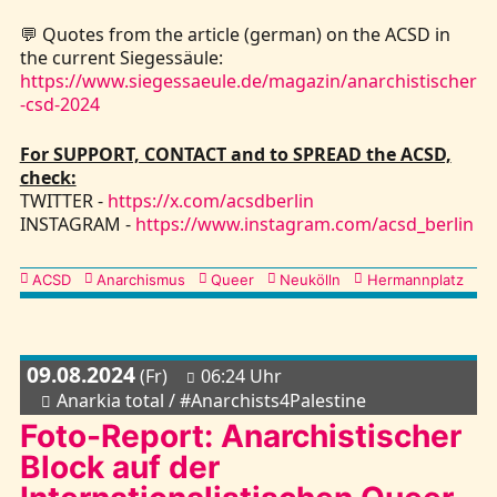
💬 Quotes from the article (german) on the ACSD in
the current Siegessäule:
https://www.siegessaeule.de/magazin/anarchistischer
-csd-2024
For SUPPORT, CONTACT and to SPREAD the ACSD,
check:
TWITTER -
https://x.com/acsdberlin
INSTAGRAM -
https://www.instagram.com/acsd_berlin
Kategorien
ACSD
Anarchismus
Queer
Neukölln
Hermannplatz
09.08.2024
(Fr)
06:24 Uhr
Anarkia total / #Anarchists4Palestine
Foto-Report: Anarchistischer
Block auf der