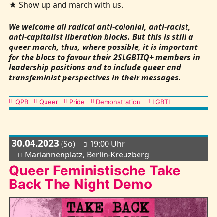
★ Show up and march with us.
We welcome all radical anti-colonial, anti-racist,
anti-capitalist liberation blocks. But this is still a
queer march, thus, where possible, it is important
for the blocs to favour their 2SLGBTIQ+ members in
leadership positions and to include queer and
transfeminist perspectives in their messages.
Kategorien
IQPB
Queer
Pride
Demonstration
LGBTI
30.04.2023
(So)
19:00 Uhr
Mariannenplatz, Berlin-Kreuzberg
Queer Feministische Take
Back The Night Demo