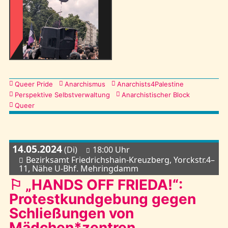
Kategorien
Queer Pride
Anarchismus
Anarchists4Palestine
Perspektive Selbstverwaltung
Anarchistischer Block
Queer
14.05.2024
(Di)
18:00 Uhr
Bezirksamt Friedrichshain-Kreuzberg, Yorckstr.4–
11, Nähe U-Bhf. Mehringdamm
⚐ „HANDS OFF FRIEDA!“:
Protestkundgebung gegen
Schließungen von
Mädchen*zentren