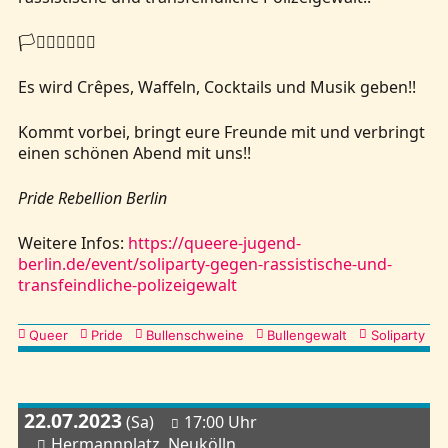
🏳️‍⚧️🏳️‍🌈🚩✊🏽
Es wird Crêpes, Waffeln, Cocktails und Musik geben!!
Kommt vorbei, bringt eure Freunde mit und verbringt
einen schönen Abend mit uns!!
Pride Rebellion Berlin
Weitere Infos:
https://queere-jugend-
berlin.de/event/soliparty-gegen-rassistische-und-
transfeindliche-polizeigewalt
Kategorien
Queer
Pride
Bullenschweine
Bullengewalt
Soliparty
22.07.2023
(Sa)
17:00 Uhr
Hermannplatz, Neukölln