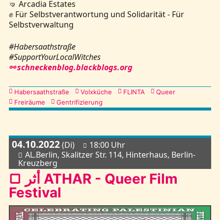
🤜 Arcadia Estates
✊ Für Selbstverantwortung und Solidarität - Für
Selbstverwaltung
#Habersaathstraße
#SupportYourLocalWitches
⚯ schneckenblog.blackblogs.org
Kategorien
Habersaathstraße
Volxküche
FLINTA
Queer
Freiräume
Gentrifizierung
04.10.2022
(Di)
18:00 Uhr
AL.Berlin, Skalitzer Str. 114, Hinterhaus, Berlin-
Kreuzberg
▢ أثر ATHAR - Queer Film
Festival