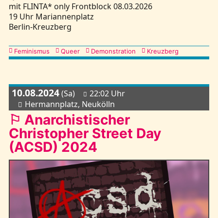
mit FLINTA* only Frontblock 08.03.2026
19 Uhr Mariannenplatz
Berlin-Kreuzberg
Kategorien
Feminismus
Queer
Demonstration
Kreuzberg
10.08.2024
(Sa)
22:02 Uhr
Hermannplatz, Neukölln
⚐ Anarchistischer
Christopher Street Day
(ACSD) 2024