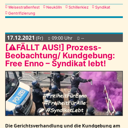
Kategorien
Weisestraßenfest
Neukölln
Schillerkiez
Syndikat
Gentrifizierung
17.12.2021
(Fr)
09:00 Uhr
--
[⚠FÄLLT AUS!] Prozess-
Beobachtung/ Kundgebung:
Free Enno – Syndikat lebt!
Die Gerichtsverhandlung und die Kundgebung am