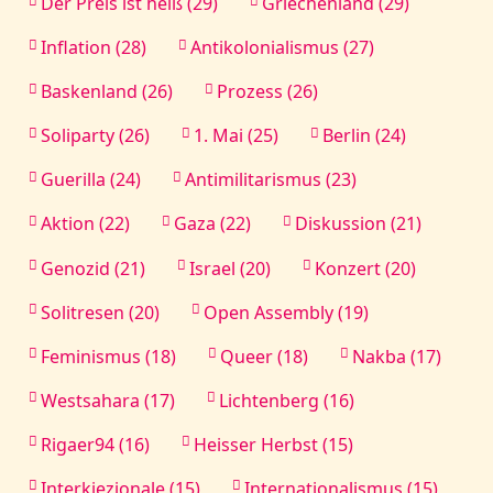
Der Preis ist heiß (29)
Griechenland (29)
Inflation (28)
Antikolonialismus (27)
Baskenland (26)
Prozess (26)
Soliparty (26)
1. Mai (25)
Berlin (24)
Guerilla (24)
Antimilitarismus (23)
Aktion (22)
Gaza (22)
Diskussion (21)
Genozid (21)
Israel (20)
Konzert (20)
Solitresen (20)
Open Assembly (19)
Feminismus (18)
Queer (18)
Nakba (17)
Westsahara (17)
Lichtenberg (16)
Rigaer94 (16)
Heisser Herbst (15)
Interkiezionale (15)
Internationalismus (15)