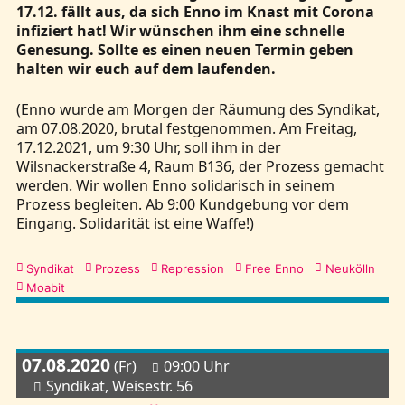
17.12. fällt aus, da sich Enno im Knast mit Corona
infiziert hat! Wir wünschen ihm eine schnelle
Genesung. Sollte es einen neuen Termin geben
halten wir euch auf dem laufenden.
(Enno wurde am Morgen der Räumung des Syndikat,
am 07.08.2020, brutal festgenommen. Am Freitag,
17.12.2021, um 9:30 Uhr, soll ihm in der
Wilsnackerstraße 4, Raum B136, der Prozess gemacht
werden. Wir wollen Enno solidarisch in seinem
Prozess begleiten. Ab 9:00 Kundgebung vor dem
Eingang. Solidarität ist eine Waffe!)
Kategorien
Syndikat
Prozess
Repression
Free Enno
Neukölln
Moabit
07.08.2020
(Fr)
09:00 Uhr
Syndikat, Weisestr. 56