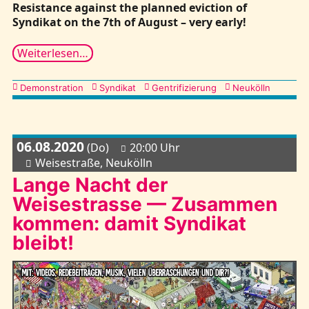
Resistance against the planned eviction of
Syndikat on the 7th of August – very early!
Weiterlesen…
Kategorien
Demonstration
Syndikat
Gentrifizierung
Neukölln
06.08.2020
(Do)
20:00 Uhr
Weisestraße, Neukölln
Lange Nacht der
Weisestrasse — Zusammen
kommen: damit Syndikat
bleibt!