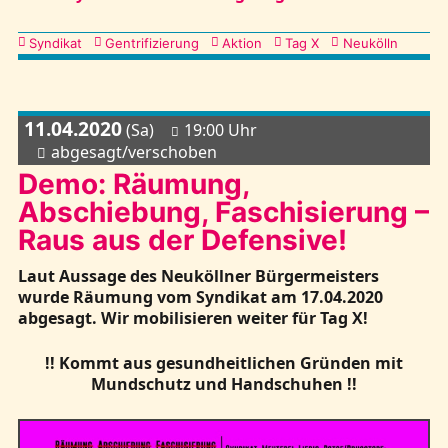
Kategorien
Syndikat
Gentrifizierung
Aktion
Tag X
Neukölln
11.04.2020
(Sa)
19:00 Uhr
abgesagt/verschoben
Demo: Räumung,
Abschiebung, Faschisierung –
Raus aus der Defensive!
Laut Aussage des Neuköllner Bürgermeisters
wurde Räumung vom Syndikat am 17.04.2020
abgesagt. Wir mobilisieren weiter für Tag X!
!! Kommt aus gesundheitlichen Gründen mit
Mundschutz und Handschuhen !!