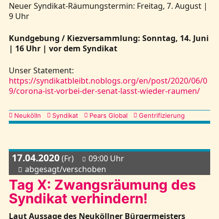
Neuer Syndikat-Räumungstermin: Freitag, 7. August |
9 Uhr
Kundgebung / Kiezversammlung: Sonntag, 14. Juni
| 16 Uhr | vor dem Syndikat
Unser Statement:
https://syndikatbleibt.noblogs.org/en/post/2020/06/0
9/corona-ist-vorbei-der-senat-lasst-wieder-raumen/
Kategorien
Neukölln
Syndikat
Pears Global
Gentrifizierung
17.04.2020
(Fr)
09:00 Uhr
abgesagt/verschoben
Tag X: Zwangsräumung des
Syndikat verhindern!
Laut Aussage des Neuköllner Bürgermeisters