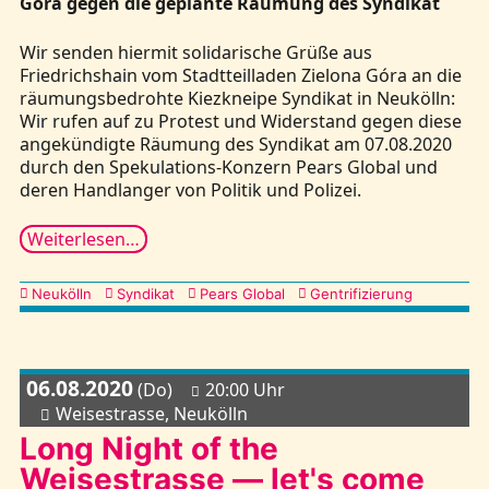
Góra gegen die geplante Räumung des Syndikat
Wir senden hiermit solidarische Grüße aus
Friedrichshain vom Stadtteilladen Zielona Góra an die
räumungsbedrohte Kiezkneipe Syndikat in Neukölln:
Wir rufen auf zu Protest und Widerstand gegen diese
angekündigte Räumung des Syndikat am 07.08.2020
durch den Spekulations-Konzern Pears Global und
deren Handlanger von Politik und Polizei.
Weiterlesen…
Kategorien
Neukölln
Syndikat
Pears Global
Gentrifizierung
06.08.2020
(Do)
20:00 Uhr
Weisestrasse, Neukölln
Long Night of the
Weisestrasse — let's come