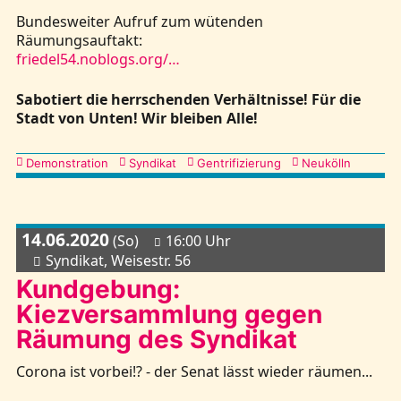
Bundesweiter Aufruf zum wütenden
Räumungsauftakt:
friedel54.noblogs.org/…
Sabotiert die herrschenden Verhältnisse! Für die
Stadt von Unten! Wir bleiben Alle!
Kategorien
Demonstration
Syndikat
Gentrifizierung
Neukölln
14.06.2020
(So)
16:00 Uhr
Syndikat, Weisestr. 56
Kundgebung:
Kiezversammlung gegen
Räumung des Syndikat
Corona ist vorbei!? - der Senat lässt wieder räumen...