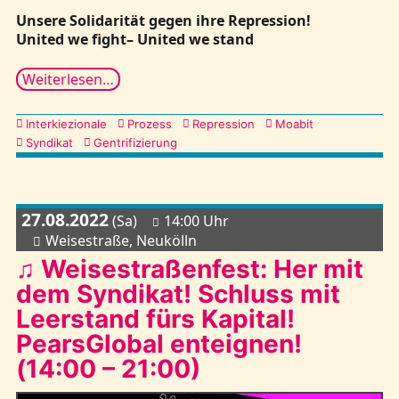
Unsere Solidarität gegen ihre Repression!
United we fight– United we stand
Weiterlesen…
Kategorien
Interkiezionale
Prozess
Repression
Moabit
Syndikat
Gentrifizierung
27.08.2022
(Sa)
14:00 Uhr
Weisestraße, Neukölln
♫ Weisestraßenfest: Her mit
dem Syndikat! Schluss mit
Leerstand fürs Kapital!
PearsGlobal enteignen!
(14:00 – 21:00)