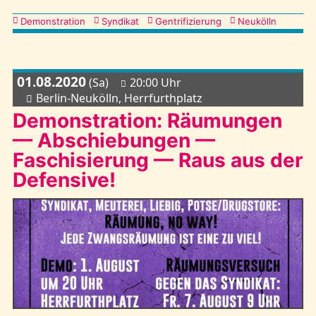
Kategorien
Demonstration
Syndikat
Gentrifizierung
Neukölln
01.08.2020
(Sa)
20:00 Uhr
Berlin-Neukölln, Herrfurthplatz
Demonstration: Räumungen
— Abschiebungen —
Faschisierung — Raus aus der
Defensive!