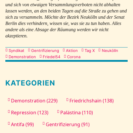
und sich von etwaigen Versammlungsverboten nicht abhalten
lassen werden, an den beiden Tagen auf die Straße zu gehen und
sich zu versammeln. Möchte der Bezirk Neukölln und der Senat
Berlin dies verhindern, wissen sie, was sie zu tun haben. Alles
andere als eine Absage der Räumung werden wir nicht
akzeptieren.
Kategorien
Syndikat
Gentrifizierung
Aktion
Tag X
Neukölln
Demonstration
Friedel54
Corona
KATEGORIEN
Demonstration (229)
Friedrichshain (138)
Repression (123)
Palästina (110)
Antifa (99)
Gentrifizierung (91)