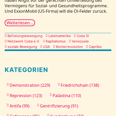
haben Angst vor der gerechten Umverteilung des
Vermögens für Sozial- und Gesundheitsprogramme.
Und ExxonMobil (US-Firma) will die Öl-Felder zurück.
Weiterlesen…
Kategorien
Befreiungsbewegung
Lateinamerika
Cuba Sí
Netzwerk Cuba e.V.
Kapitalismus
Venezuela
soziale Bewegung
USA
Konterrevolution
Capriles
KATEGORIEN
Demonstration (229)
Friedrichshain (138)
Repression (123)
Palästina (110)
Antifa (99)
Gentrifizierung (91)