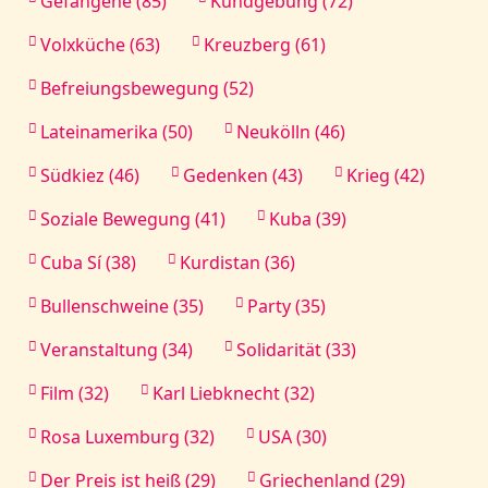
Gefangene (85)
Kundgebung (72)
Volxküche (63)
Kreuzberg (61)
Befreiungsbewegung (52)
Lateinamerika (50)
Neukölln (46)
Südkiez (46)
Gedenken (43)
Krieg (42)
Soziale Bewegung (41)
Kuba (39)
Cuba Sí (38)
Kurdistan (36)
Bullenschweine (35)
Party (35)
Veranstaltung (34)
Solidarität (33)
Film (32)
Karl Liebknecht (32)
Rosa Luxemburg (32)
USA (30)
Der Preis ist heiß (29)
Griechenland (29)