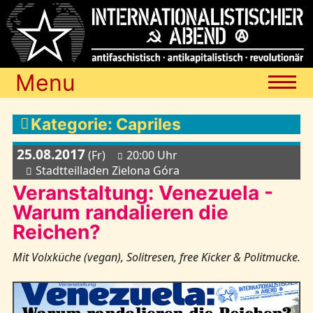
Menu
Termine
Kategorie: Capriles
25.08.2017
(Fr)
20:00 Uhr
Blog
Stadtteilladen Zielona Góra
Veranstaltung: Venezuela -
Warum randalieren die
Media
Reichen?
Mit Volxküche (vegan), Solitresen, free Kicker & Politmucke.
Archiv
Links