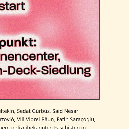
tekin, Sedat Gürbüz, Said Nesar
vió, Vili Viorel Păun, Fatih Saraçoglu,
nem polizeibekannten Faschisten in