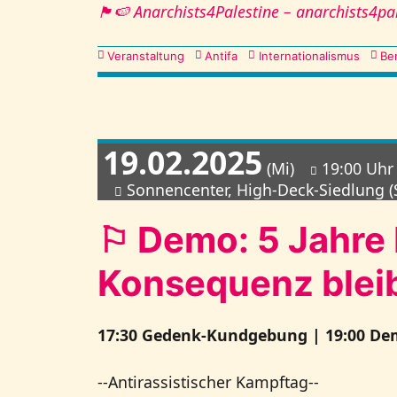
🏴🍉 Anarchists4Palestine – anarchists4pa
Kategorien
Veranstaltung
Antifa
Internationalismus
Ber
19.02.2025
(Mi)
19:00 Uhr
Sonnencenter, High-Deck-Siedlung (
⚐ Demo: 5 Jahre 
Konsequenz blei
17:30 Gedenk-Kundgebung | 19:00 De
--Antirassistischer Kampftag--