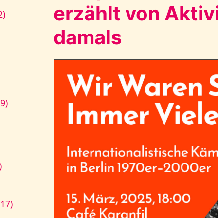
erzählt von Aktiv
2)
damals
9)
)
17)