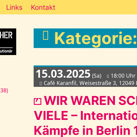
Links
Kontakt
Kategorie:
15.03.2025
(Sa)
18:00 Uhr
Café Karanfil, Weisestraße 3, 12049 
138)
⏍ WIR WAREN S
VIELE – Internati
Kämpfe in Berlin