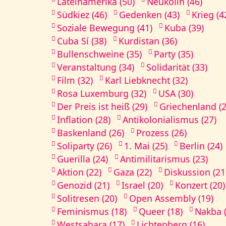
Lateinamerika (50)
Neukölln (46)
Südkiez (46)
Gedenken (43)
Krieg (4
Soziale Bewegung (41)
Kuba (39)
Cuba Sí (38)
Kurdistan (36)
Bullenschweine (35)
Party (35)
Veranstaltung (34)
Solidarität (33)
Film (32)
Karl Liebknecht (32)
Rosa Luxemburg (32)
USA (30)
Der Preis ist heiß (29)
Griechenland (2
Inflation (28)
Antikolonialismus (27)
Baskenland (26)
Prozess (26)
Soliparty (26)
1. Mai (25)
Berlin (24)
Guerilla (24)
Antimilitarismus (23)
Aktion (22)
Gaza (22)
Diskussion (21
Genozid (21)
Israel (20)
Konzert (20)
Solitresen (20)
Open Assembly (19)
Feminismus (18)
Queer (18)
Nakba (
Westsahara (17)
Lichtenberg (16)