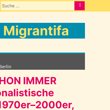
Suche nach:
SUCHE
 Migrantifa
Berlin
CHON IMMER
onalistische
 1970er–2000er,