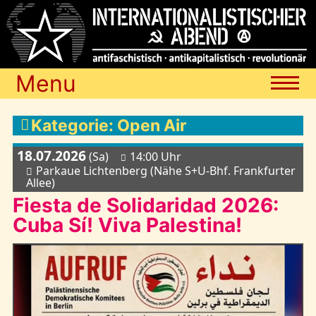
Menu
Termine
Kategorie: Open Air
18.07.2026
(Sa)
14:00 Uhr
Blog
Parkaue Lichtenberg (Nähe S+U-Bhf. Frankfurter
Allee)
Fiesta de Solidaridad 2026:
Media
Cuba Sí! Viva Palestina!
Archiv
Links