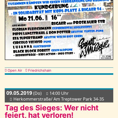
Kategorien
Open Air
Friedrichshain
09.05.2019
(Do)
14:00 Uhr
Herkommerstraße/ Am Treptower Park 34-35
Tag des Sieges: Wer nicht
feiert, hat verloren!