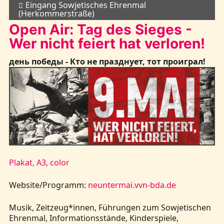
Eingang Sowjetisches Ehrenmal
(Herkommerstraße)
Open Air: Tag des Sieges -
Wer nicht feiert hat verloren!
день победы - Кто не празднует, тот проиграл!
Plakat, A3, color
Website/Programm:
neuntermai.vvn-bda.de
Musik, Zeitzeug*innen, Führungen zum Sowjetischen
Ehrenmal, Informationsstände, Kinderspiele,