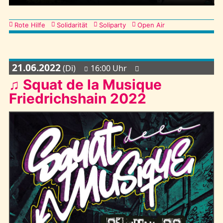
Kategorien
Rote Hilfe
Solidarität
Soliparty
Open Air
21.06.2022
(Di)
16:00 Uhr
♫ Squat de la Musique
Friedrichshain 2022