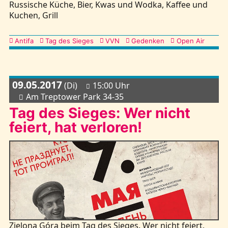
Russische Küche, Bier, Kwas und Wodka, Kaffee und
Kuchen, Grill
Kategorien
Antifa
Tag des Sieges
VVN
Gedenken
Open Air
09.05.2017
(Di)
15:00 Uhr
Am Treptower Park 34-35
Tag des Sieges: Wer nicht
feiert, hat verloren!
Zielona Góra beim Tag des Sieges. Wer nicht feiert,