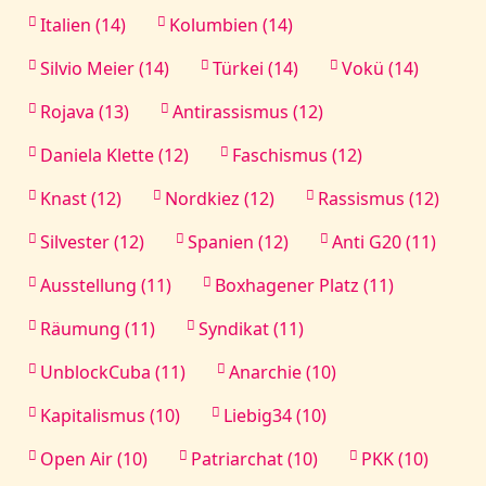
Italien (14)
Kolumbien (14)
Silvio Meier (14)
Türkei (14)
Vokü (14)
Rojava (13)
Antirassismus (12)
Daniela Klette (12)
Faschismus (12)
Knast (12)
Nordkiez (12)
Rassismus (12)
Silvester (12)
Spanien (12)
Anti G20 (11)
Ausstellung (11)
Boxhagener Platz (11)
Räumung (11)
Syndikat (11)
UnblockCuba (11)
Anarchie (10)
Kapitalismus (10)
Liebig34 (10)
Open Air (10)
Patriarchat (10)
PKK (10)