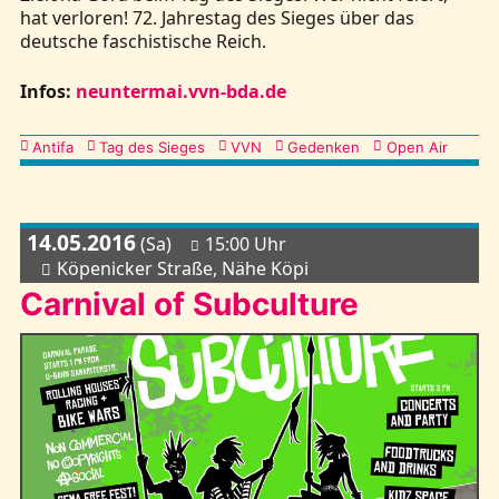
hat verloren! 72. Jahrestag des Sieges über das
deutsche faschistische Reich.
Infos:
neuntermai.vvn-bda.de
Kategorien
Antifa
Tag des Sieges
VVN
Gedenken
Open Air
14.05.2016
(Sa)
15:00 Uhr
Köpenicker Straße, Nähe Köpi
Carnival of Subculture