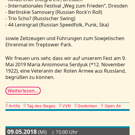
- Internationales Festival „Weg zum Frieden“, Dresden
- Berlinskie Samovary (Russian Rock’n Roll)
- Trio Scho? (Russischer Swing)
- 44 Leningrad (Russian Speedfolk, Punk, Ska)
sowie Zeitzeugen und Führungen zum Sowjetischen
Ehrenmal im Treptower Park.
Wir freuen uns sehr, dass wir auf unserem Fest am 9.
Mai 2019 Maria Anisimovna Serdyuk (*12. November
1922), eine Veteranin der Roten Armee aus Russland,
begrüßen zu können.
Weiterlesen…
Kategorien
Antifa
Tag des Sieges
VVN
Gedenken
Open Air
09.05.2018
(Mi)
15:00 Uhr