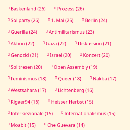
Baskenland (26)
Prozess (26)
Soliparty (26)
1. Mai (25)
Berlin (24)
Guerilla (24)
Antimilitarismus (23)
Aktion (22)
Gaza (22)
Diskussion (21)
Genozid (21)
Israel (20)
Konzert (20)
Solitresen (20)
Open Assembly (19)
Feminismus (18)
Queer (18)
Nakba (17)
Westsahara (17)
Lichtenberg (16)
Rigaer94 (16)
Heisser Herbst (15)
Interkiezionale (15)
Internationalismus (15)
Moabit (15)
Che Guevara (14)