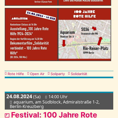
Kategorien
Rote Hilfe
Open Air
Soliparty
Solidarität
24.08.2024
(Sa)
14:00 Uhr
aquarium, am Südblock, Admiralstraße 1-2,
Berlin-Kreuzberg
⏍ Festival: 100 Jahre Rote