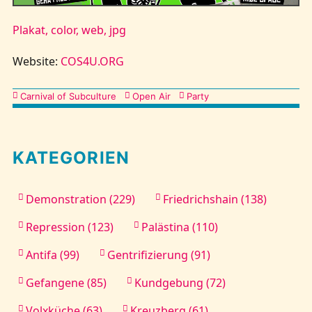
Plakat, color, web, jpg
Website:
COS4U.ORG
Kategorien
Carnival of Subculture
Open Air
Party
KATEGORIEN
Demonstration (229)
Friedrichshain (138)
Repression (123)
Palästina (110)
Antifa (99)
Gentrifizierung (91)
Gefangene (85)
Kundgebung (72)
Volxküche (63)
Kreuzberg (61)