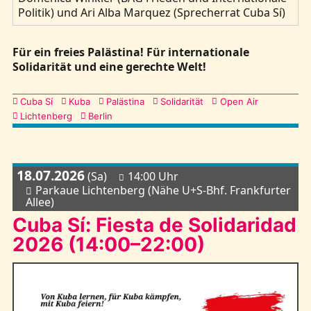
Politik) und Ari Alba Marquez (Sprecherrat Cuba Sí)
Für ein freies Palästina! Für internationale
Solidarität und eine gerechte Welt!
Kategorien
Cuba Sí
Kuba
Palästina
Solidarität
Open Air
Lichtenberg
Berlin
18.07.2026
(Sa)
14:00 Uhr
Parkaue Lichtenberg (Nähe U+S-Bhf. Frankfurter
Allee)
Cuba Sí: Fiesta de Solidaridad
2026 (14:00–22:00)