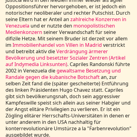
Justicia wird in den Medien immer wieder als agiler
Oppositionsführer hervorgehoben, er ist jedoch ein
notorischer neoliberaler und rechter Putschist. Durch
seine Eltern hat er Anteil an
zahlreiche Konzernen in
Venezuela
und er nutzte den
monopolistischen
Medienkonzern
seiner Verwandschaft für seine
difizile Hetze. Mit seinem Bruder ist derzeit vor allem
im
Immobilienhandel von Villen in Madrid
verstrickt
und betreibt aktiv die
Verdrängung ärmerer
Bevölkerung und besetzter Sozialer Zentren (Artikel
auf Indymedia Linksunten)
. Capriles Randonski führte
2002 in Venezuela die
gewaltsame Besetzung und
Randale gegen die kubanische Botschaft
an, zur
selben Zeit fand die (später gescheiterte) Entführung
des linken Präsidenten Hugo Chavez statt. Capriles
gibt sich bevölkerungsnah, doch sein aggressiver
Kampfeswille speist sich allein aus seiner Habgier und
der Angst elitäre Privilegien zu verlieren. Er ist ein
Zögling elitärer Herrschafts-Universitäten in denen er
unter anderem in den USA nachhaltig für
konterrevolutionäre Umstürze a la "Farbenrevolution"
ausgebildet wurde.