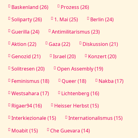
Baskenland (26)
Prozess (26)
Soliparty (26)
1. Mai (25)
Berlin (24)
Guerilla (24)
Antimilitarismus (23)
Aktion (22)
Gaza (22)
Diskussion (21)
Genozid (21)
Israel (20)
Konzert (20)
Solitresen (20)
Open Assembly (19)
Feminismus (18)
Queer (18)
Nakba (17)
Westsahara (17)
Lichtenberg (16)
Rigaer94 (16)
Heisser Herbst (15)
Interkiezionale (15)
Internationalismus (15)
Moabit (15)
Che Guevara (14)