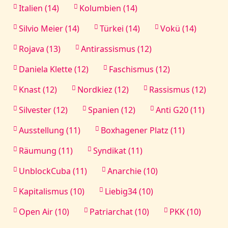
Italien (14)
Kolumbien (14)
Silvio Meier (14)
Türkei (14)
Vokü (14)
Rojava (13)
Antirassismus (12)
Daniela Klette (12)
Faschismus (12)
Knast (12)
Nordkiez (12)
Rassismus (12)
Silvester (12)
Spanien (12)
Anti G20 (11)
Ausstellung (11)
Boxhagener Platz (11)
Räumung (11)
Syndikat (11)
UnblockCuba (11)
Anarchie (10)
Kapitalismus (10)
Liebig34 (10)
Open Air (10)
Patriarchat (10)
PKK (10)