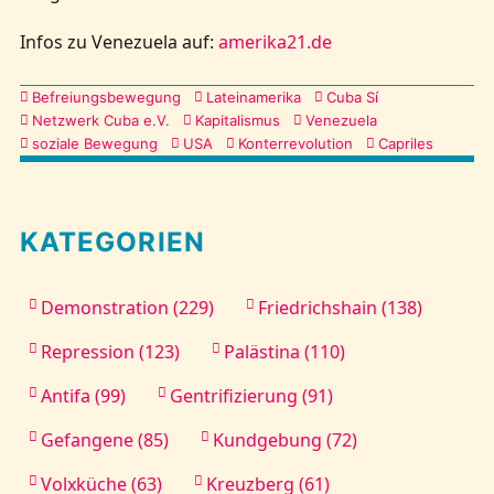
Infos zu Venezuela auf:
amerika21.de
Kategorien
Befreiungsbewegung
Lateinamerika
Cuba Sí
Netzwerk Cuba e.V.
Kapitalismus
Venezuela
soziale Bewegung
USA
Konterrevolution
Capriles
KATEGORIEN
Demonstration (229)
Friedrichshain (138)
Repression (123)
Palästina (110)
Antifa (99)
Gentrifizierung (91)
Gefangene (85)
Kundgebung (72)
Volxküche (63)
Kreuzberg (61)