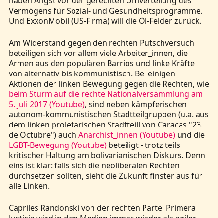
haben Angst vor der gerechten Umverteilung des
Vermögens für Sozial- und Gesundheitsprogramme.
Und ExxonMobil (US-Firma) will die Öl-Felder zurück.
Am Widerstand gegen den rechten Putschversuch
beteiligen sich vor allem viele Arbeiter_innen, die
Armen aus den populären Barrios und linke Kräfte
von alternativ bis kommunistisch. Bei einigen
Aktionen der linken Bewegung gegen die Rechten, wie
beim Sturm auf die rechte Nationalversammlung am
5. Juli 2017 (Youtube)
, sind neben kämpferischen
autonom-kommunistischen Stadtteilgruppen (u.a. aus
dem linken proletarischen Stadtteill von Caracas "23.
de Octubre") auch
Anarchist_innen (Youtube)
und die
LGBT-Bewegung (Youtube)
beteiligt - trotz teils
kritischer Haltung am bolivarianischen Diskurs. Denn
eins ist klar: falls sich die neoliberalen Rechten
durchsetzen sollten, sieht die Zukunft finster aus für
alle Linken.
Capriles Randonski von der rechten Partei Primera