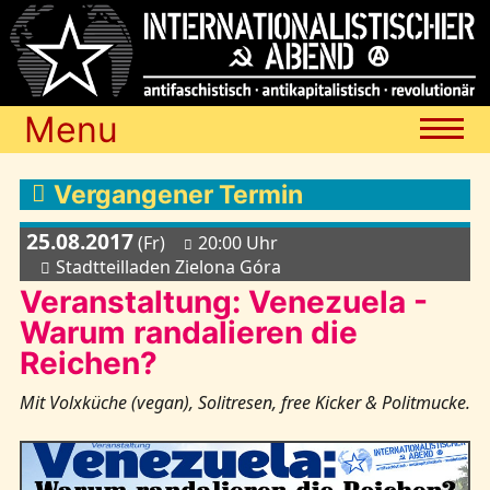
Menu
Termine
Vergangener Termin
25.08.2017
(Fr)
20:00 Uhr
Blog
Stadtteilladen Zielona Góra
Veranstaltung: Venezuela -
Warum randalieren die
Media
Reichen?
Mit Volxküche (vegan), Solitresen, free Kicker & Politmucke.
Archiv
Links