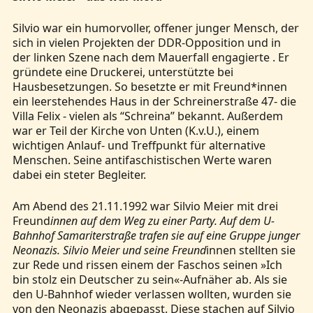
Silvio war ein humorvoller, offener junger Mensch, der
sich in vielen Projekten der DDR-Opposition und in
der linken Szene nach dem Mauerfall engagierte . Er
gründete eine Druckerei, unterstützte bei
Hausbesetzungen. So besetzte er mit Freund*innen
ein leerstehendes Haus in der Schreinerstraße 47- die
Villa Felix - vielen als “Schreina” bekannt. Außerdem
war er Teil der Kirche von Unten (K.v.U.), einem
wichtigen Anlauf- und Treffpunkt für alternative
Menschen. Seine antifaschistischen Werte waren
dabei ein steter Begleiter.
Am Abend des 21.11.1992 war Silvio Meier mit drei
Freund
innen auf dem Weg zu einer Party. Auf dem U-
Bahnhof Samariterstraße trafen sie auf eine Gruppe junger
Neonazis. Silvio Meier und seine Freund
innen stellten sie
zur Rede und rissen einem der Faschos seinen »Ich
bin stolz ein Deutscher zu sein«-Aufnäher ab. Als sie
den U-Bahnhof wieder verlassen wollten, wurden sie
von den Neonazis abgepasst. Diese stachen auf Silvio