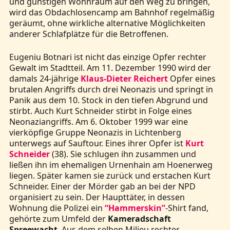
und günstigen Wohnraum auf den Weg zu bringen,
wird das Obdachlosencamp am Bahnhof regelmäßig
geräumt, ohne wirkliche alternative Möglichkeiten
anderer Schlafplätze für die Betroffenen.
Eugeniu Botnari ist nicht das einzige Opfer rechter
Gewalt im Stadtteil. Am 11. Dezember 1990 wird der
damals 24-jährige
Klaus-Dieter Reichert
Opfer eines
brutalen Angriffs durch drei Neonazis und springt in
Panik aus dem 10. Stock in den tiefen Abgrund und
stirbt. Auch Kurt Schneider stirbt in Folge eines
Neonaziangriffs. Am 6. Oktober 1999 war eine
vierköpfige Gruppe Neonazis in Lichtenberg
unterwegs auf Sauftour. Eines ihrer Opfer ist
Kurt
Schneider
(38). Sie schlugen ihn zusammen und
ließen ihn im ehemaligen Urnenhain am Hoenerweg
liegen. Später kamen sie zurück und erstachen Kurt
Schneider. Einer der Mörder gab an bei der NPD
organisiert zu sein. Der Haupttäter, in dessen
Wohnung die Polizei ein
“Hammerskin”
-Shirt fand,
gehörte zum Umfeld der
Kameradschaft
Spreewacht
. Aus dem selben Milieu rechter