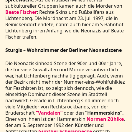
subkultureller Gruppen kamen auch die Mörder von
Beate Fischer
: Rechte Skins und Fußballfans aus
Lichtenberg. Die Mordnacht am 23. Juli 1997, die in
Reinickendorf endete, nahm auch hier am S-Bahnhof
Lichtenberg ihren Anfang, wo die Neonazis auf Beate
Fischer trafen.
Sturgis – Wohnzimmer der Berliner Neonaziszene
Die Neonaziskinhead-Szene der 90er und 00er Jahre,
die für viele Gewaltaten und Morde verantwortlich
war, hat Lichtenberg nachhaltig geprägt. Auch, wenn
der Bezirk nicht mehr der Nummer-eins-Wohlfühlkiez
für Faschisten ist, so zeigt sich dennoch, wie die
einseitige Dominanz dieser Szene im Stadtteil
nachwirkt. Gerade in Lichtenberg sind immer noch
viele Mitglieder von Rechtsrockbands, von der
Bruderschaft
“Vandalen”
oder den
“Hammerskins”.
Einer von ihnen ist der Hammerskin
Norman Zühlke
,
der am 5. September 1992 den Künstler und
Antifaschisten
Günther Schwannecke
erstach.