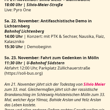
18:00 Uhr | Silvio-Meier-Straße
Live: Pyro One
Sa. 22. November: Antifaschistische Demo in
Lichternberg
Bahnhof Lichtenberg
14:00 Uhr
| Konzert: mit PTK & Sechser, Nausika, Flaiz,
Kalaszniko
15:30 Uhr
| Demobeginn
So. 23. November: Fahrt zum Gedenken in Mölln
11:30 Uhr | U-Bahnhof Südstern
Abfahrt 12:00 Uhr, Parkplatz Züllichauerstraße
(https://soli-bus.org)
Am 21. November jährt sich der Todestag von
Silvio Meier
zum 33. mal. Gleichermaßen jährt sich der rassistische
Brandanschlag im Schleswig-Holsteinischen Mölln zum 33.
Mal, welcher Ayşe Yilmaz, Bahide Arslan und Yeliz Arslan
das Leben kostete.
Ihnen und allen anderen Opfern rechter Gewalt wollen wir