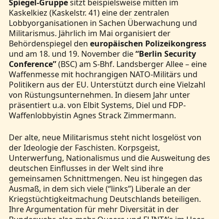
Spiegel-Gruppe
sitzt beispielsweise mitten im
Kaskelkiez (Kaskelstr. 41) eine der zentralen
Lobbyorganisationen in Sachen Überwachung und
Militarismus. Jährlich im Mai organisiert der
Behördenspiegel den
europäischen Polizeikongress
und am 18. und 19. November die
“Berlin Security
Conference”
(BSC) am S-Bhf. Landsberger Allee – eine
Waffenmesse mit hochrangigen NATO-Militärs und
Politikern aus der EU. Unterstützt durch eine Vielzahl
von Rüstungsunternehmen. In diesem Jahr unter
präsentiert u.a. von Elbit Systems, Diel und FDP-
Waffenlobbyistin Agnes Strack Zimmermann.
Der alte, neue Militarismus steht nicht losgelöst von
der Ideologie der Faschisten. Korpsgeist,
Unterwerfung, Nationalismus und die Ausweitung des
deutschen Einflusses in der Welt sind ihre
gemeinsamen Schnittmengen. Neu ist hingegen das
Ausmaß, in dem sich viele (“links”) Liberale an der
Kriegstüchtigkeitmachung Deutschlands beteiligen.
Ihre Argumentation für mehr Diversität in der