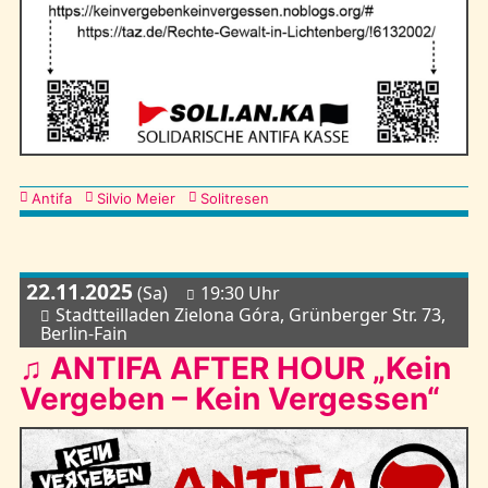
Kategorien
Antifa
Silvio Meier
Solitresen
22.11.2025
(Sa)
19:30 Uhr
Stadtteilladen Zielona Góra, Grünberger Str. 73,
Berlin-Fain
♫ ANTIFA AFTER HOUR „Kein
Vergeben – Kein Vergessen“