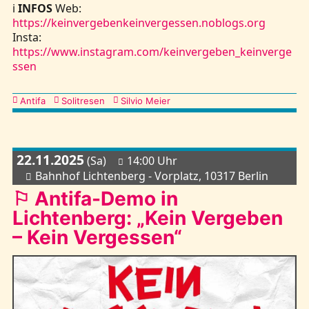
ℹ️
INFOS
Web:
https://keinvergebenkeinvergessen.noblogs.org
Insta:
https://www.instagram.com/keinvergeben_keinverge
ssen
Kategorien
Antifa
Solitresen
Silvio Meier
22.11.2025
(Sa)
14:00 Uhr
Bahnhof Lichtenberg - Vorplatz, 10317 Berlin
⚐ Antifa-Demo in
Lichtenberg: „Kein Vergeben
– Kein Vergessen“