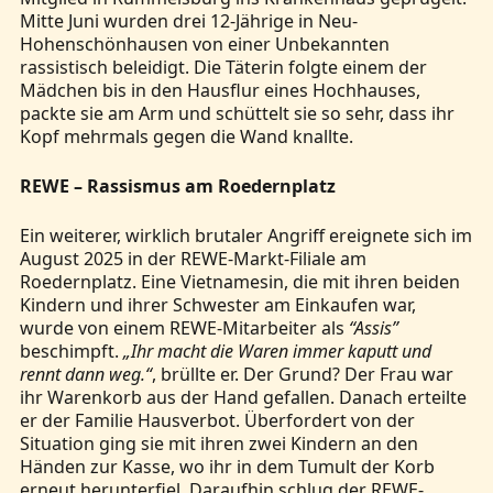
Mitte Juni wurden drei 12-Jährige in Neu-
Hohenschönhausen von einer Unbekannten
rassistisch beleidigt. Die Täterin folgte einem der
Mädchen bis in den Hausflur eines Hochhauses,
packte sie am Arm und schüttelt sie so sehr, dass ihr
Kopf mehrmals gegen die Wand knallte.
REWE – Rassismus am Roedernplatz
Ein weiterer, wirklich brutaler Angriff ereignete sich im
August 2025 in der REWE-Markt-Filiale am
Roedernplatz. Eine Vietnamesin, die mit ihren beiden
Kindern und ihrer Schwester am Einkaufen war,
wurde von einem REWE-Mitarbeiter als
“Assis”
beschimpft.
„Ihr macht die Waren immer kaputt und
rennt dann weg.“
, brüllte er. Der Grund? Der Frau war
ihr Warenkorb aus der Hand gefallen. Danach erteilte
er der Familie Hausverbot. Überfordert von der
Situation ging sie mit ihren zwei Kindern an den
Händen zur Kasse, wo ihr in dem Tumult der Korb
erneut herunterfiel. Daraufhin schlug der REWE-