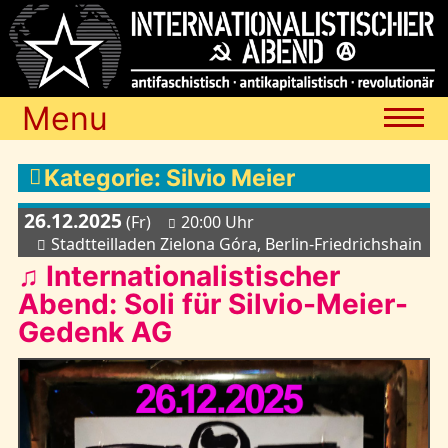
Menu
Termine
Kategorie: Silvio Meier
26.12.2025
(Fr)
20:00 Uhr
Blog
Stadtteilladen Zielona Góra, Berlin-Friedrichshain
♫ Internationalistischer
Abend: Soli für Silvio-Meier-
Media
Gedenk AG
Archiv
Links