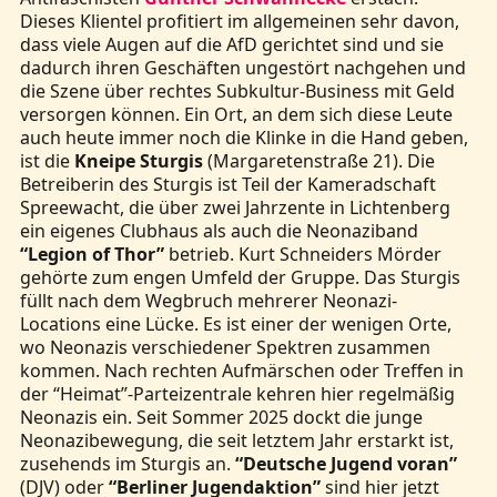
Dieses Klientel profitiert im allgemeinen sehr davon,
dass viele Augen auf die AfD gerichtet sind und sie
dadurch ihren Geschäften ungestört nachgehen und
die Szene über rechtes Subkultur-Business mit Geld
versorgen können. Ein Ort, an dem sich diese Leute
auch heute immer noch die Klinke in die Hand geben,
ist die
Kneipe Sturgis
(Margaretenstraße 21). Die
Betreiberin des Sturgis ist Teil der Kameradschaft
Spreewacht, die über zwei Jahrzente in Lichtenberg
ein eigenes Clubhaus als auch die Neonaziband
“Legion of Thor”
betrieb. Kurt Schneiders Mörder
gehörte zum engen Umfeld der Gruppe. Das Sturgis
füllt nach dem Wegbruch mehrerer Neonazi-
Locations eine Lücke. Es ist einer der wenigen Orte,
wo Neonazis verschiedener Spektren zusammen
kommen. Nach rechten Aufmärschen oder Treffen in
der “Heimat”-Parteizentrale kehren hier regelmäßig
Neonazis ein. Seit Sommer 2025 dockt die junge
Neonazibewegung, die seit letztem Jahr erstarkt ist,
zusehends im Sturgis an.
“Deutsche Jugend voran”
(DJV) oder
“Berliner Jugendaktion”
sind hier jetzt