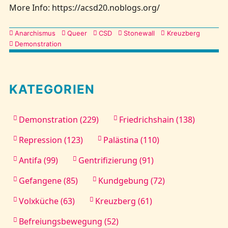
More Info: https://acsd20.noblogs.org/
Kategorien
Anarchismus
Queer
CSD
Stonewall
Kreuzberg
Demonstration
KATEGORIEN
Demonstration (229)
Friedrichshain (138)
Repression (123)
Palästina (110)
Antifa (99)
Gentrifizierung (91)
Gefangene (85)
Kundgebung (72)
Volxküche (63)
Kreuzberg (61)
Befreiungsbewegung (52)