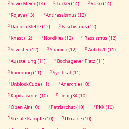
Silvio Meier (14)
Türkei (14)
Vokü (14)
Rojava (13)
Antirassismus (12)
Daniela Klette (12)
Faschismus (12)
Knast (12)
Nordkiez (12)
Rassismus (12)
Silvester (12)
Spanien (12)
Anti G20 (11)
Ausstellung (11)
Boxhagener Platz (11)
Räumung (11)
Syndikat (11)
UnblockCuba (11)
Anarchie (10)
Kapitalismus (10)
Liebig34 (10)
Open Air (10)
Patriarchat (10)
PKK (10)
Soziale Kämpfe (10)
Ukraine (10)