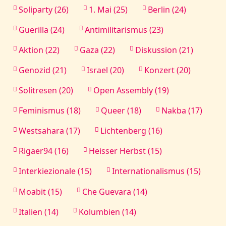
Soliparty (26)
1. Mai (25)
Berlin (24)
Guerilla (24)
Antimilitarismus (23)
Aktion (22)
Gaza (22)
Diskussion (21)
Genozid (21)
Israel (20)
Konzert (20)
Solitresen (20)
Open Assembly (19)
Feminismus (18)
Queer (18)
Nakba (17)
Westsahara (17)
Lichtenberg (16)
Rigaer94 (16)
Heisser Herbst (15)
Interkiezionale (15)
Internationalismus (15)
Moabit (15)
Che Guevara (14)
Italien (14)
Kolumbien (14)