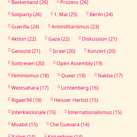
Baskenland (26)
Prozess (26)
Soliparty (26)
1. Mai (25)
Berlin (24)
Guerilla (24)
Antimilitarismus (23)
Aktion (22)
Gaza (22)
Diskussion (21)
Genozid (21)
Israel (20)
Konzert (20)
Solitresen (20)
Open Assembly (19)
Feminismus (18)
Queer (18)
Nakba (17)
Westsahara (17)
Lichtenberg (16)
Rigaer94 (16)
Heisser Herbst (15)
Interkiezionale (15)
Internationalismus (15)
Moabit (15)
Che Guevara (14)
Italien (14)
Kolumbien (14)