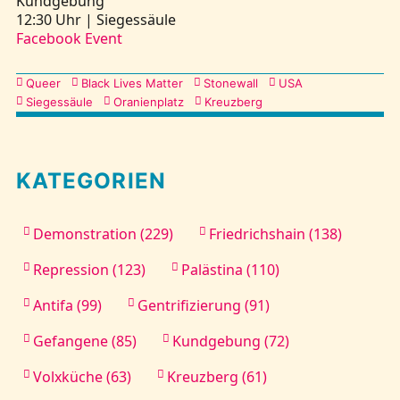
Kundgebung
12:30 Uhr | Siegessäule
Facebook Event
Kategorien
Queer
Black Lives Matter
Stonewall
USA
Siegessäule
Oranienplatz
Kreuzberg
KATEGORIEN
Demonstration (229)
Friedrichshain (138)
Repression (123)
Palästina (110)
Antifa (99)
Gentrifizierung (91)
Gefangene (85)
Kundgebung (72)
Volxküche (63)
Kreuzberg (61)