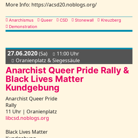
More Info: https://acsd20.noblogs.org/
Kategorien
Anarchismus
Queer
CSD
Stonewall
Kreuzberg
Demonstration
27.06.2020
(Sa)
11:00 Uhr
Oranienplatz & Siegessäule
Anarchist Queer Pride Rally &
Black Lives Matter
Kundgebung
Anarchist Queer Pride
Rally
11 Uhr | Oranienplatz
libcsd.noblogs.org
Black Lives Matter