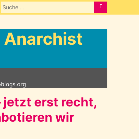
Suche nach:
SUCHE
 Anarchist
oblogs.org
jetzt erst recht,
abotieren wir