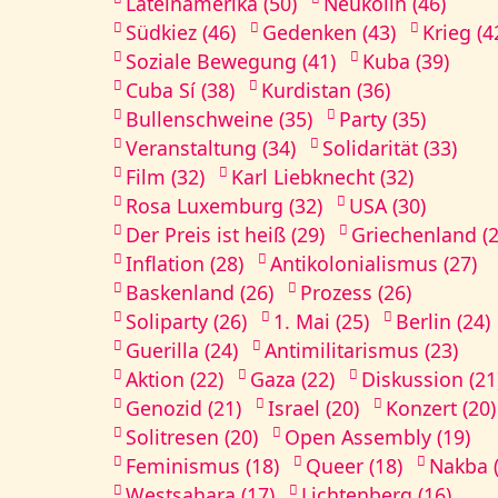
Lateinamerika (50)
Neukölln (46)
Südkiez (46)
Gedenken (43)
Krieg (4
Soziale Bewegung (41)
Kuba (39)
Cuba Sí (38)
Kurdistan (36)
Bullenschweine (35)
Party (35)
Veranstaltung (34)
Solidarität (33)
Film (32)
Karl Liebknecht (32)
Rosa Luxemburg (32)
USA (30)
Der Preis ist heiß (29)
Griechenland (2
Inflation (28)
Antikolonialismus (27)
Baskenland (26)
Prozess (26)
Soliparty (26)
1. Mai (25)
Berlin (24)
Guerilla (24)
Antimilitarismus (23)
Aktion (22)
Gaza (22)
Diskussion (21
Genozid (21)
Israel (20)
Konzert (20)
Solitresen (20)
Open Assembly (19)
Feminismus (18)
Queer (18)
Nakba (
Westsahara (17)
Lichtenberg (16)