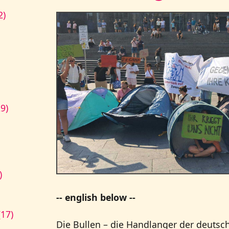
2)
9)
)
-- english below --
17)
Die Bullen – die Handlanger der deutsc