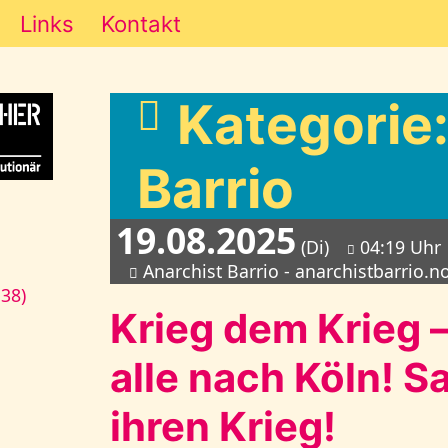
Links
Kontakt
Kategorie:
Barrio
19.08.2025
(Di)
04:19 Uhr
Anarchist Barrio - anarchistbarrio.n
138)
Krieg dem Krieg – 
alle nach Köln! S
ihren Krieg!