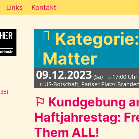
Links
Kontakt
Kategorie:
Matter
09.12.2023
(Sa)
17:00 Uhr
US-Botschaft, Pariser Platz/ Brande
138)
⚐ Kundgebung am
Haftjahrestag: F
Them ALL!