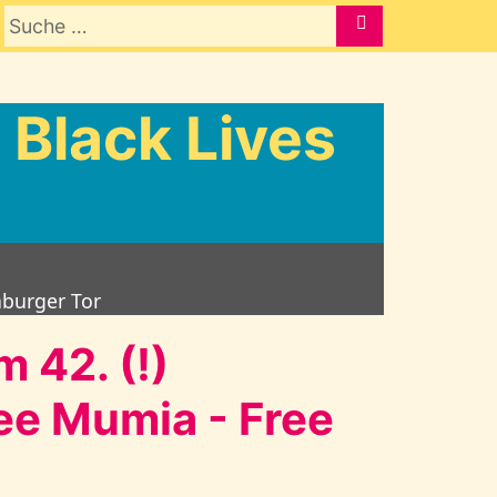
Suche nach:
SUCHE
 Black Lives
nburger Tor
 42. (!)
ree Mumia - Free