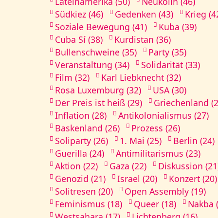
Lateinamerika (50)
Neukölln (46)
Südkiez (46)
Gedenken (43)
Krieg (4
Soziale Bewegung (41)
Kuba (39)
Cuba Sí (38)
Kurdistan (36)
Bullenschweine (35)
Party (35)
Veranstaltung (34)
Solidarität (33)
Film (32)
Karl Liebknecht (32)
Rosa Luxemburg (32)
USA (30)
Der Preis ist heiß (29)
Griechenland (2
Inflation (28)
Antikolonialismus (27)
Baskenland (26)
Prozess (26)
Soliparty (26)
1. Mai (25)
Berlin (24)
Guerilla (24)
Antimilitarismus (23)
Aktion (22)
Gaza (22)
Diskussion (21
Genozid (21)
Israel (20)
Konzert (20)
Solitresen (20)
Open Assembly (19)
Feminismus (18)
Queer (18)
Nakba (
Westsahara (17)
Lichtenberg (16)