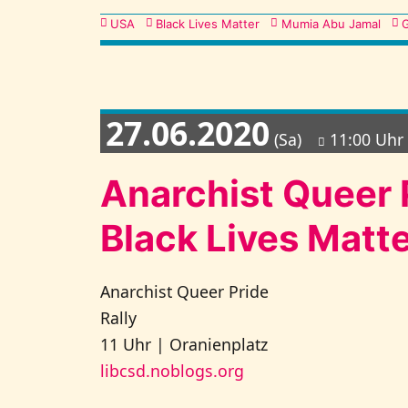
Kategorien
USA
Black Lives Matter
Mumia Abu Jamal
27.06.2020
(Sa)
11:00 Uhr
Anarchist Queer P
Black Lives Mat
Anarchist Queer Pride
Rally
11 Uhr | Oranienplatz
libcsd.noblogs.org