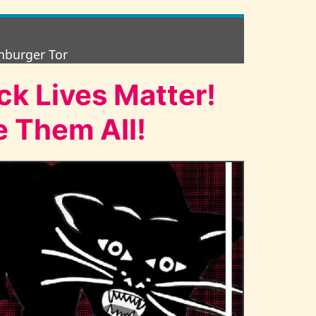
enburger Tor
k Lives Matter!
e Them All!