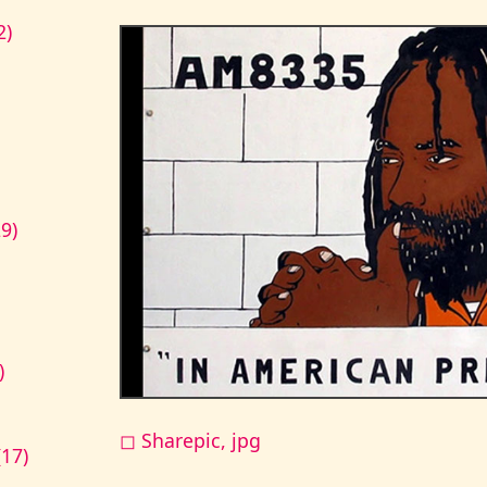
2)
9)
)
◻ Sharepic, jpg
17)