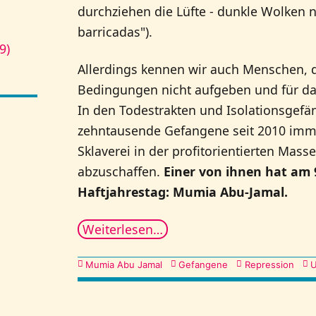
durchziehen die Lüfte - dunkle Wolken n
barricadas").
9)
Allerdings kennen wir auch Menschen, 
Bedingungen nicht aufgeben und für das
In den Todestrakten und Isolationsgefä
zehntausende Gefangene seit 2010 imm
Sklaverei in der profitorientierten Mass
abzuschaffen.
Einer von ihnen hat am 9
Haftjahrestag: Mumia Abu-Jamal.
Weiterlesen…
Kategorien
Mumia Abu Jamal
Gefangene
Repression