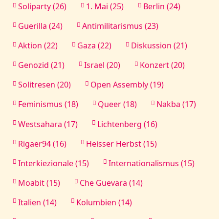
Soliparty (26)
1. Mai (25)
Berlin (24)
Guerilla (24)
Antimilitarismus (23)
Aktion (22)
Gaza (22)
Diskussion (21)
Genozid (21)
Israel (20)
Konzert (20)
Solitresen (20)
Open Assembly (19)
Feminismus (18)
Queer (18)
Nakba (17)
Westsahara (17)
Lichtenberg (16)
Rigaer94 (16)
Heisser Herbst (15)
Interkiezionale (15)
Internationalismus (15)
Moabit (15)
Che Guevara (14)
Italien (14)
Kolumbien (14)