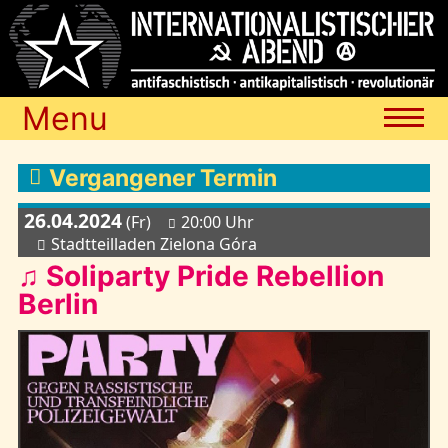
Menu
Termine
Vergangener Termin
26.04.2024
(Fr)
20:00 Uhr
Blog
Stadtteilladen Zielona Góra
♫ Soliparty Pride Rebellion
Berlin
Media
Archiv
Links