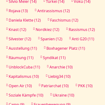
Silvio Meier (14)
Türkei (14)
Vokü (14)
Rojava (13)
Antirassismus (12)
Daniela Klette (12)
Faschismus (12)
Knast (12)
Nordkiez (12)
Rassismus (12)
Silvester (12)
Spanien (12)
Anti G20 (11)
Ausstellung (11)
Boxhagener Platz (11)
Räumung (11)
Syndikat (11)
UnblockCuba (11)
Anarchie (10)
Kapitalismus (10)
Liebig34 (10)
Open Air (10)
Patriarchat (10)
PKK (10)
Soziale Kämpfe (10)
Ukraine (10)
Camp (9)
Frauenbewegung (9)