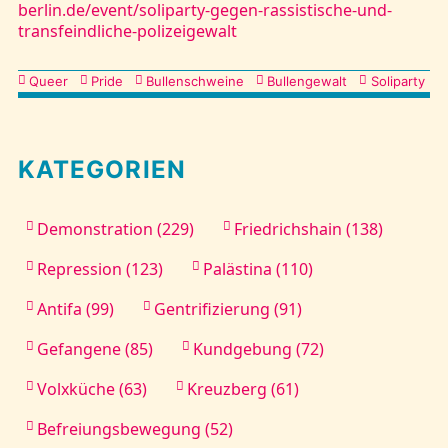
berlin.de/event/soliparty-gegen-rassistische-und-
transfeindliche-polizeigewalt
Kategorien
Queer
Pride
Bullenschweine
Bullengewalt
Soliparty
KATEGORIEN
Demonstration (229)
Friedrichshain (138)
Repression (123)
Palästina (110)
Antifa (99)
Gentrifizierung (91)
Gefangene (85)
Kundgebung (72)
Volxküche (63)
Kreuzberg (61)
Befreiungsbewegung (52)