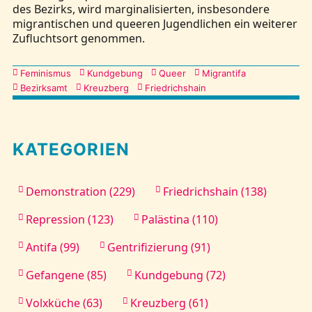
des Bezirks, wird marginalisierten, insbesondere
migrantischen und queeren Jugendlichen ein weiterer
Zufluchtsort genommen.
Kategorien
Feminismus
Kundgebung
Queer
Migrantifa
Bezirksamt
Kreuzberg
Friedrichshain
KATEGORIEN
Demonstration (229)
Friedrichshain (138)
Repression (123)
Palästina (110)
Antifa (99)
Gentrifizierung (91)
Gefangene (85)
Kundgebung (72)
Volxküche (63)
Kreuzberg (61)