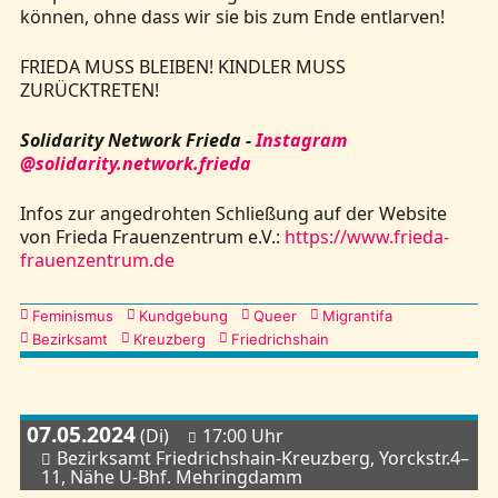
können, ohne dass wir sie bis zum Ende entlarven!
FRIEDA MUSS BLEIBEN! KINDLER MUSS
ZURÜCKTRETEN!
Solidarity Network Frieda -
Instagram
@solidarity.network.frieda
Infos zur angedrohten Schließung auf der Website
von Frieda Frauenzentrum e.V.:
https://www.frieda-
frauenzentrum.de
Kategorien
Feminismus
Kundgebung
Queer
Migrantifa
Bezirksamt
Kreuzberg
Friedrichshain
07.05.2024
(Di)
17:00 Uhr
Bezirksamt Friedrichshain-Kreuzberg, Yorckstr.4–
11, Nähe U-Bhf. Mehringdamm