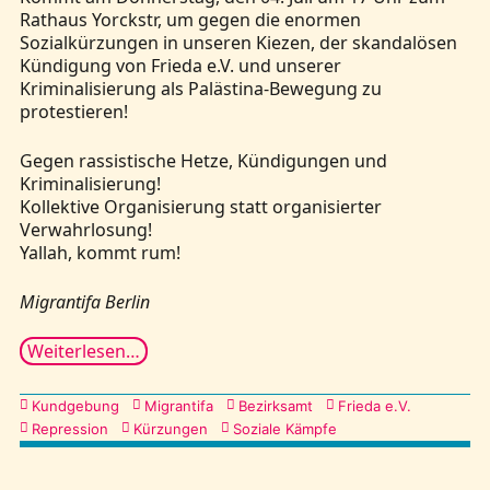
Rathaus Yorckstr, um gegen die enormen
Sozialkürzungen in unseren Kiezen, der skandalösen
Kündigung von Frieda e.V. und unserer
Kriminalisierung als Palästina-Bewegung zu
protestieren!
Gegen rassistische Hetze, Kündigungen und
Kriminalisierung!
​​​​​​​Kollektive Organisierung statt organisierter
Verwahrlosung!
Yallah, kommt rum!
Migrantifa Berlin
Weiterlesen…
Kategorien
Kundgebung
Migrantifa
Bezirksamt
Frieda e.V.
Repression
Kürzungen
Soziale Kämpfe