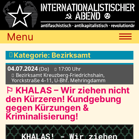
Menu
Termine
Kategorie: Bezirksamt
04.07.2024
(Do)
17:00 Uhr
Blog
Bezirksamt Kreuzberg-Friedrichshain,
Yorckstraße 4–11, U-Bhf. Mehringdamm
⚐ KHALAS – Wir ziehen nicht
Media
den Kürzeren! Kundgebung
gegen Kürzungen &
Kriminalisierung!
Archiv
Links