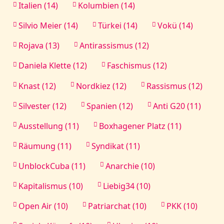
Italien (14)
Kolumbien (14)
Silvio Meier (14)
Türkei (14)
Vokü (14)
Rojava (13)
Antirassismus (12)
Daniela Klette (12)
Faschismus (12)
Knast (12)
Nordkiez (12)
Rassismus (12)
Silvester (12)
Spanien (12)
Anti G20 (11)
Ausstellung (11)
Boxhagener Platz (11)
Räumung (11)
Syndikat (11)
UnblockCuba (11)
Anarchie (10)
Kapitalismus (10)
Liebig34 (10)
Open Air (10)
Patriarchat (10)
PKK (10)