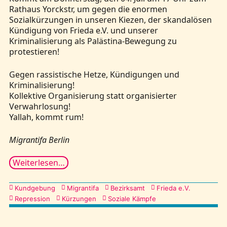
Rathaus Yorckstr, um gegen die enormen
Sozialkürzungen in unseren Kiezen, der skandalösen
Kündigung von Frieda e.V. und unserer
Kriminalisierung als Palästina-Bewegung zu
protestieren!
Gegen rassistische Hetze, Kündigungen und
Kriminalisierung!
​​​​​​​Kollektive Organisierung statt organisierter
Verwahrlosung!
Yallah, kommt rum!
Migrantifa Berlin
Weiterlesen…
Kategorien
Kundgebung
Migrantifa
Bezirksamt
Frieda e.V.
Repression
Kürzungen
Soziale Kämpfe