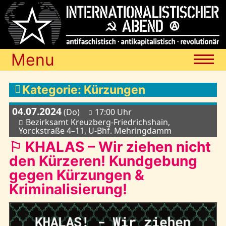
Menu
Termine
Kategorie: Kürzungen
04.07.2024
(Do)
17:00 Uhr
Blog
Bezirksamt Kreuzberg-Friedrichshain,
Yorckstraße 4–11, U-Bhf. Mehringdamm
⚐ KHALAS – Wir ziehen nicht
Media
den Kürzeren! Kundgebung
gegen Kürzungen &
Kriminalisierung!
Archiv
Links