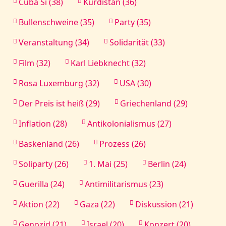
Cuba Sí (38)
Kurdistan (36)
Bullenschweine (35)
Party (35)
Veranstaltung (34)
Solidarität (33)
Film (32)
Karl Liebknecht (32)
Rosa Luxemburg (32)
USA (30)
Der Preis ist heiß (29)
Griechenland (29)
Inflation (28)
Antikolonialismus (27)
Baskenland (26)
Prozess (26)
Soliparty (26)
1. Mai (25)
Berlin (24)
Guerilla (24)
Antimilitarismus (23)
Aktion (22)
Gaza (22)
Diskussion (21)
Genozid (21)
Israel (20)
Konzert (20)