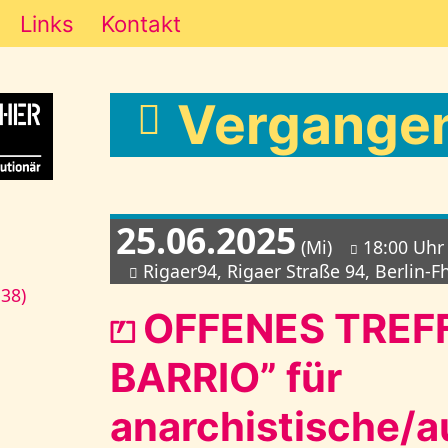
Links
Kontakt
Vergangen
25.06.2025
(Mi)
18:00 Uhr
Rigaer94, Rigaer Straße 94, Berlin-F
138)
⏍ OFFENES TREF
BARRIO” für
anarchistische/