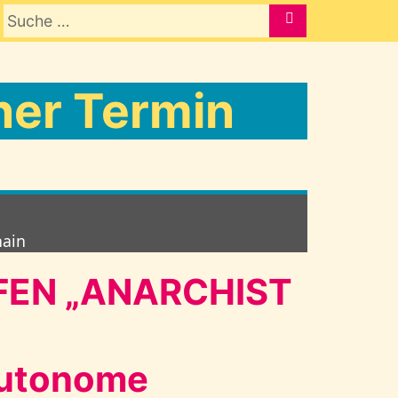
Suche nach:
SUCHE
er Termin
hain
FEN „ANARCHIST
autonome