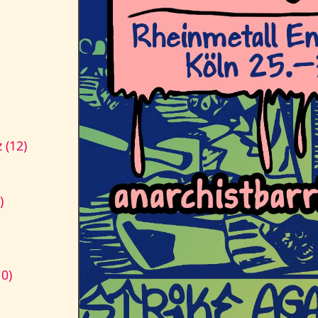
 (12)
)
10)