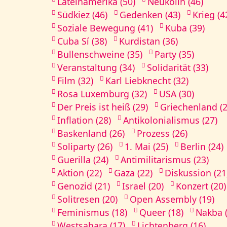
Lateinamerika (50)
Neukölln (46)
Südkiez (46)
Gedenken (43)
Krieg (4
Soziale Bewegung (41)
Kuba (39)
Cuba Sí (38)
Kurdistan (36)
Bullenschweine (35)
Party (35)
Veranstaltung (34)
Solidarität (33)
Film (32)
Karl Liebknecht (32)
Rosa Luxemburg (32)
USA (30)
Der Preis ist heiß (29)
Griechenland (2
Inflation (28)
Antikolonialismus (27)
Baskenland (26)
Prozess (26)
Soliparty (26)
1. Mai (25)
Berlin (24)
Guerilla (24)
Antimilitarismus (23)
Aktion (22)
Gaza (22)
Diskussion (21
Genozid (21)
Israel (20)
Konzert (20)
Solitresen (20)
Open Assembly (19)
Feminismus (18)
Queer (18)
Nakba (
Westsahara (17)
Lichtenberg (16)