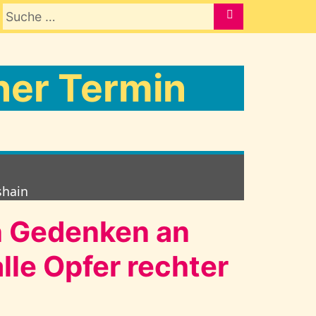
Suche nach:
SUCHE
er Termin
shain
 Gedenken an
alle Opfer rechter