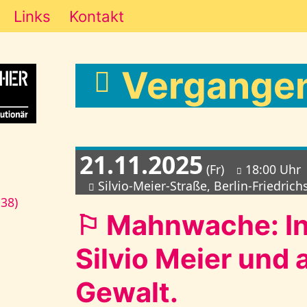
Links
Kontakt
Vergangen
21.11.2025
(Fr)
18:00 Uhr
Silvio-Meier-Straße, Berlin-Friedrich
138)
⚐ Mahnwache: In
Silvio Meier und 
Gewalt.