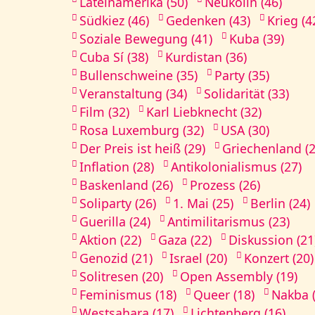
Lateinamerika (50)
Neukölln (46)
Südkiez (46)
Gedenken (43)
Krieg (4
Soziale Bewegung (41)
Kuba (39)
Cuba Sí (38)
Kurdistan (36)
Bullenschweine (35)
Party (35)
Veranstaltung (34)
Solidarität (33)
Film (32)
Karl Liebknecht (32)
Rosa Luxemburg (32)
USA (30)
Der Preis ist heiß (29)
Griechenland (2
Inflation (28)
Antikolonialismus (27)
Baskenland (26)
Prozess (26)
Soliparty (26)
1. Mai (25)
Berlin (24)
Guerilla (24)
Antimilitarismus (23)
Aktion (22)
Gaza (22)
Diskussion (21
Genozid (21)
Israel (20)
Konzert (20)
Solitresen (20)
Open Assembly (19)
Feminismus (18)
Queer (18)
Nakba (
Westsahara (17)
Lichtenberg (16)