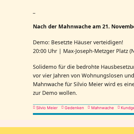
_
Nach der Mahnwache am 21. Novembe
Demo: Besetzte Häuser verteidigen!
20:00 Uhr | Max-Joseph-Metzger Platz 
Solidemo für die bedrohte Hausbesetzun
vor vier Jahren von Wohnungslosen und 
Mahnwache für Silvio Meier wird es eine
zur Demo wollen.
Kategorien
Silvio Meier
Gedenken
Mahnwache
Kundg