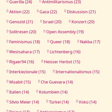
Guerilla (24)
Antimilitarismus (23)
Aktion (22)
Gaza (22)
Diskussion (21)
Genozid (21)
Israel (20)
Konzert (20)
Solitresen (20)
Open Assembly (19)
Feminismus (18)
Queer (18)
Nakba (17)
Westsahara (17)
Lichtenberg (16)
Rigaer94 (16)
Heisser Herbst (15)
Interkiezionale (15)
Internationalismus (15)
Moabit (15)
Che Guevara (14)
Italien (14)
Kolumbien (14)
Silvio Meier (14)
Türkei (14)
Vokü (14)
Rojava (13)
Antirassismus (12)