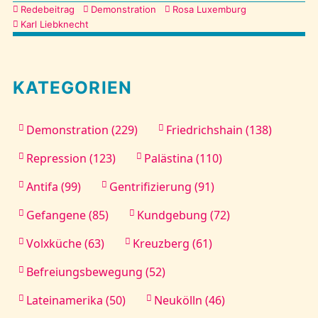
Kategorien
Redebeitrag
Demonstration
Rosa Luxemburg
Karl Liebknecht
KATEGORIEN
Demonstration (229)
Friedrichshain (138)
Repression (123)
Palästina (110)
Antifa (99)
Gentrifizierung (91)
Gefangene (85)
Kundgebung (72)
Volxküche (63)
Kreuzberg (61)
Befreiungsbewegung (52)
Lateinamerika (50)
Neukölln (46)