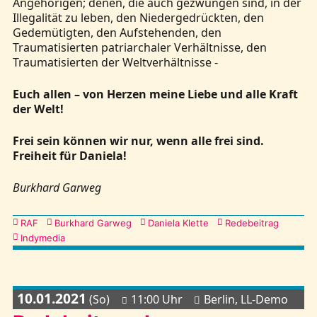
Angehörigen; denen, die auch gezwungen sind, in der
Illegalität zu leben, den Niedergedrückten, den
Gedemütigten, den Aufstehenden, den
Traumatisierten patriarchaler Verhältnisse, den
Traumatisierten der Weltverhältnisse -
Euch allen – von Herzen meine Liebe und alle Kraft
der Welt!
Frei sein können wir nur, wenn alle frei sind.
Freiheit für Daniela!
Burkhard Garweg
Kategorien
RAF
Burkhard Garweg
Daniela Klette
Redebeitrag
Indymedia
10.01.2021
(So)
11:00 Uhr
Berlin, LL-Demo