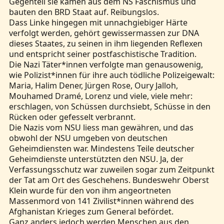
Gegenteil sie kamen aus dem NS Faschismus und
bauten den BRD Staat auf. Reibungslos.
Dass Linke hingegen mit unnachgiebiger Härte
verfolgt werden, gehört gewissermassen zur DNA
dieses Staates, zu seinen in ihm liegenden Reflexen
und entspricht seiner postfaschistische Tradition.
Die Nazi Täter*innen verfolgte man genausowenig,
wie Polizist*innen für ihre auch tödliche Polizeigewalt:
Maria, Halim Dener, Jürgen Rose, Oury Jalloh,
Mouhamed Dramé, Lorenz und viele, viele mehr:
erschlagen, von Schüssen durchsiebt, Schüsse in den
Rücken oder gefesselt verbrannt.
Die Nazis vom NSU liess man gewähren, und das
obwohl der NSU umgeben von deutschen
Geheimdiensten war. Mindestens Teile deutscher
Geheimdienste unterstützten den NSU. Ja, der
Verfassungsschutz war zuweilen sogar zum Zeitpunkt
der Tat am Ort des Geschehens. Bundeswehr Oberst
Klein wurde für den von ihm angeortneten
Massenmord von 141 Zivilist*innen während des
Afghanistan Krieges zum General befördet.
Ganz anders jedoch werden Menschen aus den