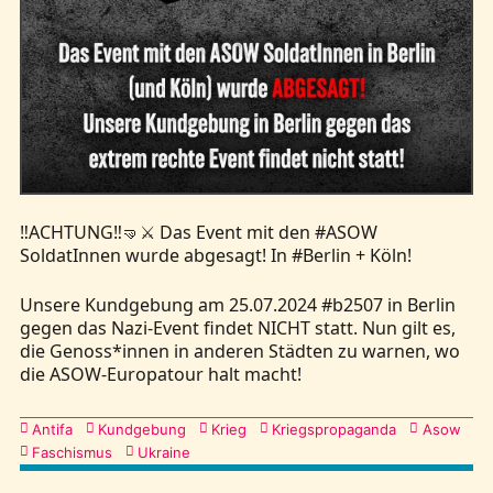
‼️ACHTUNG‼️🤜⚔️ Das Event mit den #ASOW
SoldatInnen wurde abgesagt! In #Berlin + Köln!
Unsere Kundgebung am 25.07.2024 #b2507 in Berlin
gegen das Nazi-Event findet NICHT statt. Nun gilt es,
die Genoss*innen in anderen Städten zu warnen, wo
die ASOW-Europatour halt macht!
Kategorien
Antifa
Kundgebung
Krieg
Kriegspropaganda
Asow
Faschismus
Ukraine