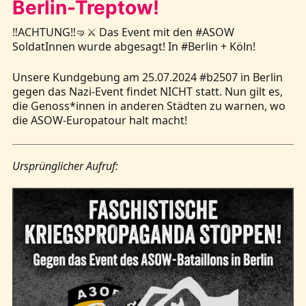
Berlin-Treptow!
‼️ACHTUNG‼️🤜⚔️ Das Event mit den #ASOW
Kontakt
SoldatInnen wurde abgesagt! In #Berlin + Köln!
Unsere Kundgebung am 25.07.2024 #b2507 in Berlin
gegen das Nazi-Event findet NICHT statt. Nun gilt es,
die Genoss*innen in anderen Städten zu warnen, wo
die ASOW-Europatour halt macht!
Ursprünglicher Aufruf: