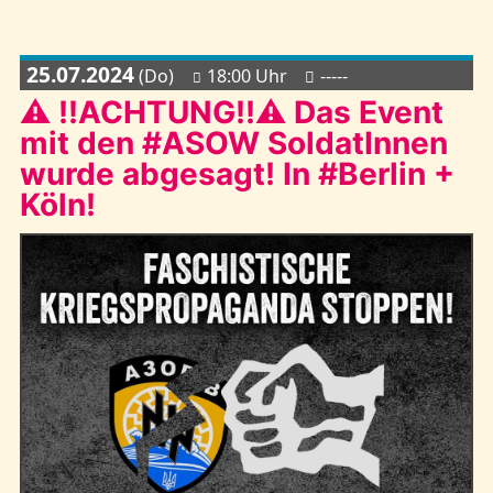
25.07.2024
(Do)
18:00 Uhr
-----
⚠ !!ACHTUNG!!⚠ Das Event
mit den #ASOW SoldatInnen
wurde abgesagt! In #Berlin +
Köln!