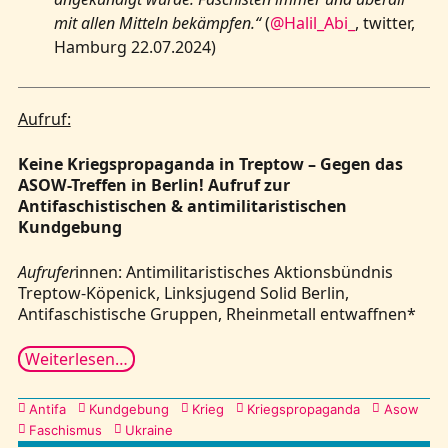
mit allen Mitteln bekämpfen.“
(
@Halil_Abi_
, twitter,
Hamburg 22.07.2024)
Aufruf:
Keine Kriegspropaganda in Treptow – Gegen das
ASOW-Treffen in Berlin! Aufruf zur
Antifaschistischen & antimilitaristischen
Kundgebung
Aufrufer
innen: Antimilitaristisches Aktionsbündnis
Treptow-Köpenick, Linksjugend Solid Berlin,
Antifaschistische Gruppen, Rheinmetall entwaffnen*
Weiterlesen…
Kategorien
Antifa
Kundgebung
Krieg
Kriegspropaganda
Asow
Faschismus
Ukraine