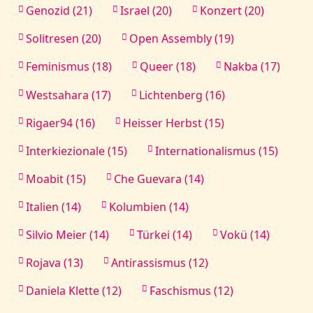
Genozid (21)
Israel (20)
Konzert (20)
Solitresen (20)
Open Assembly (19)
Feminismus (18)
Queer (18)
Nakba (17)
Westsahara (17)
Lichtenberg (16)
Rigaer94 (16)
Heisser Herbst (15)
Interkiezionale (15)
Internationalismus (15)
Moabit (15)
Che Guevara (14)
Italien (14)
Kolumbien (14)
Silvio Meier (14)
Türkei (14)
Vokü (14)
Rojava (13)
Antirassismus (12)
Daniela Klette (12)
Faschismus (12)