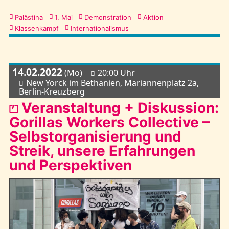
Kategorien
Palästina
1. Mai
Demonstration
Aktion
Klassenkampf
Internationalismus
14.02.2022
(Mo)
20:00 Uhr
New Yorck im Bethanien, Mariannenplatz 2a,
Berlin-Kreuzberg
⏍ Veranstaltung + Diskussion:
Gorillas Workers Collective –
Selbstorganisierung und
Streik, unsere Erfahrungen
und Perspektiven