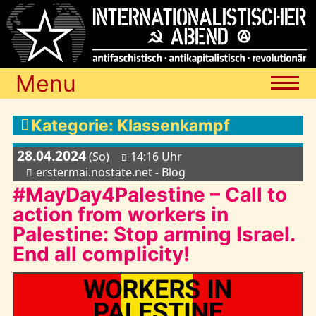
Menu
Termine
Kategorie: Klassenkampf
28.04.2024
(So)
14:16 Uhr
Blog
erstermai.nostate.net - Blog
#MayDay4Palestine – Call to
action from workers in
Media
Palestine: Stop arming Israel.
End all complicity!
Archiv
Links