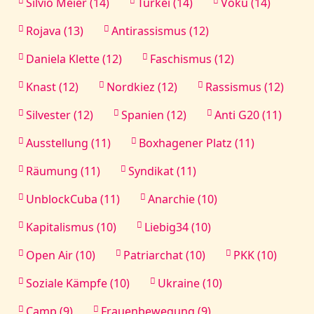
Silvio Meier (14)
Türkei (14)
Vokü (14)
Rojava (13)
Antirassismus (12)
Daniela Klette (12)
Faschismus (12)
Knast (12)
Nordkiez (12)
Rassismus (12)
Silvester (12)
Spanien (12)
Anti G20 (11)
Ausstellung (11)
Boxhagener Platz (11)
Räumung (11)
Syndikat (11)
UnblockCuba (11)
Anarchie (10)
Kapitalismus (10)
Liebig34 (10)
Open Air (10)
Patriarchat (10)
PKK (10)
Soziale Kämpfe (10)
Ukraine (10)
Camp (9)
Frauenbewegung (9)