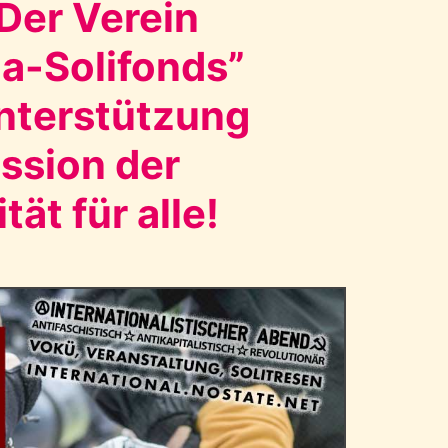
 Der Verein
na-Solifonds”
 Unterstützung
ssion der
tät für alle!