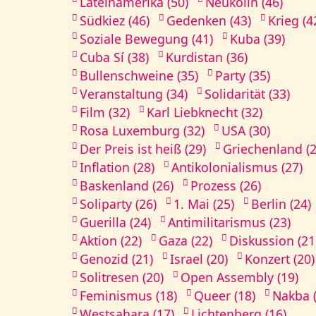
Lateinamerika (50)
Neukölln (46)
Südkiez (46)
Gedenken (43)
Krieg (4
Soziale Bewegung (41)
Kuba (39)
Cuba Sí (38)
Kurdistan (36)
Bullenschweine (35)
Party (35)
Veranstaltung (34)
Solidarität (33)
Film (32)
Karl Liebknecht (32)
Rosa Luxemburg (32)
USA (30)
Der Preis ist heiß (29)
Griechenland (2
Inflation (28)
Antikolonialismus (27)
Baskenland (26)
Prozess (26)
Soliparty (26)
1. Mai (25)
Berlin (24)
Guerilla (24)
Antimilitarismus (23)
Aktion (22)
Gaza (22)
Diskussion (21
Genozid (21)
Israel (20)
Konzert (20)
Solitresen (20)
Open Assembly (19)
Feminismus (18)
Queer (18)
Nakba (
Westsahara (17)
Lichtenberg (16)