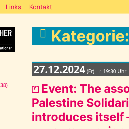
Links
Kontakt
Kategorie
27.12.2024
(Fr)
19:30 Uhr
⏍ Event: The ass
138)
Palestine Solidar
introduces itself