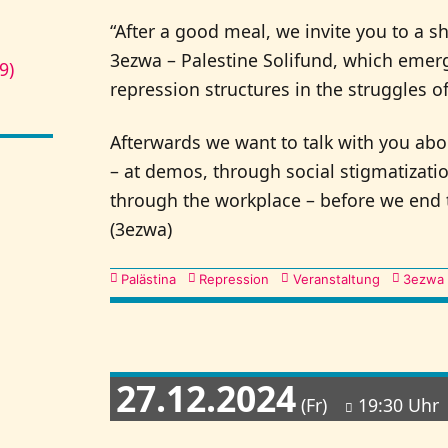
“After a good meal, we invite you to a s
3ezwa – Palestine Solifund, which emerg
9)
repression structures in the struggles of 
Afterwards we want to talk with you ab
– at demos, through social stigmatizati
through the workplace – before we end 
(3ezwa)
Kategorien
Palästina
Repression
Veranstaltung
3ezwa
27.12.2024
(Fr)
19:30 Uhr