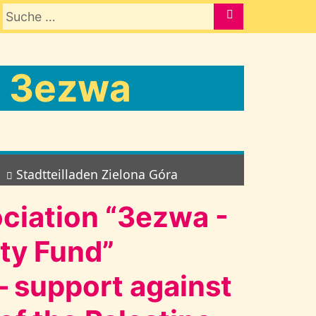
Suche nach:
SUCHE
: 3ezwa
Stadtteilladen Zielona Góra
ociation “3ezwa -
ity Fund”
 – support against