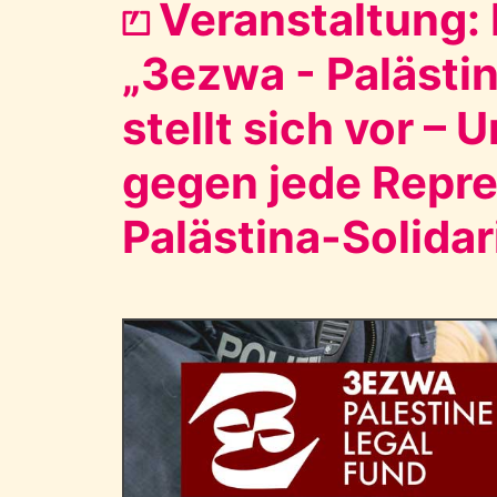
⏍ Veranstaltung:
„3ezwa - Palästi
stellt sich vor –
gegen jede Repre
Palästina-Solidari