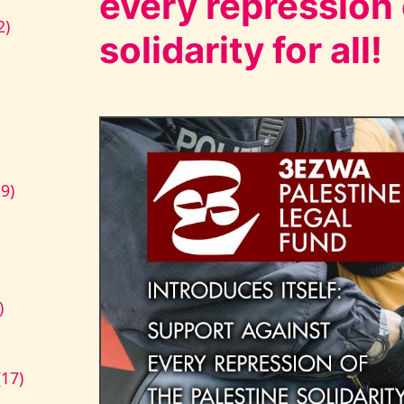
every repression 
2)
solidarity for all!
9)
)
17)