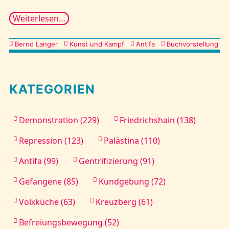
Weiterlesen…
Kategorien
Bernd Langer
Kunst und Kampf
Antifa
Buchvorstellung
KATEGORIEN
Demonstration (229)
Friedrichshain (138)
Repression (123)
Palästina (110)
Antifa (99)
Gentrifizierung (91)
Gefangene (85)
Kundgebung (72)
Volxküche (63)
Kreuzberg (61)
Befreiungsbewegung (52)