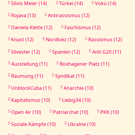
Silvio Meier (14)
Türkei (14)
Vokü (14)
Rojava (13)
Antirassismus (12)
Daniela Klette (12)
Faschismus (12)
Knast (12)
Nordkiez (12)
Rassismus (12)
Silvester (12)
Spanien (12)
Anti G20 (11)
Ausstellung (11)
Boxhagener Platz (11)
Räumung (11)
Syndikat (11)
UnblockCuba (11)
Anarchie (10)
Kapitalismus (10)
Liebig34 (10)
Open Air (10)
Patriarchat (10)
PKK (10)
Soziale Kämpfe (10)
Ukraine (10)