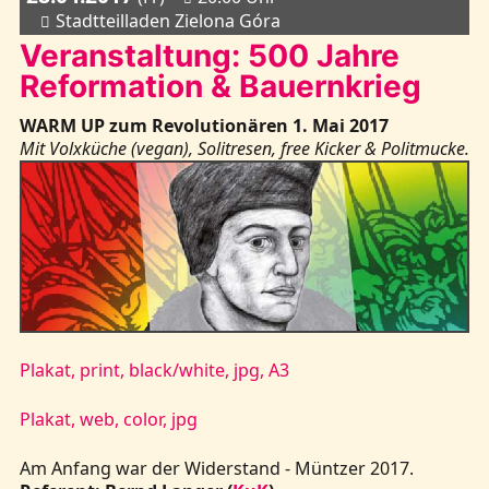
Stadtteilladen Zielona Góra
Veranstaltung: 500 Jahre
Reformation & Bauernkrieg
WARM UP zum Revolutionären 1. Mai 2017
Mit Volxküche (vegan), Solitresen, free Kicker & Politmucke.
Plakat, print, black/white, jpg, A3
Plakat, web, color, jpg
Am Anfang war der Widerstand - Müntzer 2017.