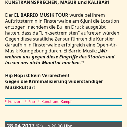
KUNSTKANNSPRECHEN, MASUR und KALIBA91
Der
EL BARRIO MUSIK TOUR
wurde bei ihrem
Auftrittstermin in Finsterwalde am 6.Juni die Location
entzogen, nachdem die Bullen Druck ausgeübt
hatten, dass da "Linksextremisten" auftreten würden.
Gegen diese staatliche Zensur führten die Künstler
daraufhin in Finsterwalde erfolgreich eine Open-Air-
Musik Kundgebung durch. El Barrio Musik:
„Wir
wehren uns gegen diese Eingriffe des Staates und
lassen uns nicht Mundtot machen.“
!
Hip Hop ist kein Verbrechen!
Gegen die Kriminalisierung widerständiger
Musikkultur!
Kategorien
Konzert
Rap
Kunst und Kampf
28.04.2017
(Fr)
20:00 Uhr