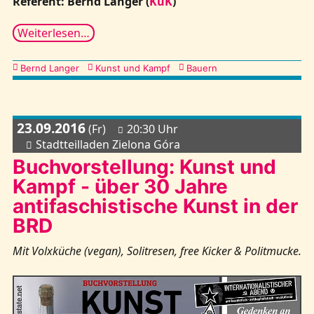
Referent: Bernd Langer (
KuK
)
Weiterlesen…
Kategorien
Bernd Langer
Kunst und Kampf
Bauern
23.09.2016
(Fr)
20:30 Uhr
Stadtteilladen Zielona Góra
Buchvorstellung: Kunst und
Kampf - über 30 Jahre
antifaschistische Kunst in der
BRD
Mit Volxküche (vegan), Solitresen, free Kicker & Politmucke.