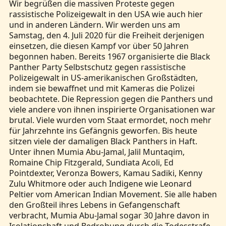
Wir begrüßen die massiven Proteste gegen
rassistische Polizeigewalt in den USA wie auch hier
und in anderen Ländern. Wir werden uns am
Samstag, den 4. Juli 2020 für die Freiheit derjenigen
einsetzen, die diesen Kampf vor über 50 Jahren
begonnen haben. Bereits 1967 organisierte die Black
Panther Party Selbstschutz gegen rassistische
Polizeigewalt in US-amerikanischen Großstädten,
indem sie bewaffnet und mit Kameras die Polizei
beobachtete. Die Repression gegen die Panthers und
viele andere von ihnen inspirierte Organisationen war
brutal. Viele wurden vom Staat ermordet, noch mehr
für Jahrzehnte ins Gefängnis geworfen. Bis heute
sitzen viele der damaligen Black Panthers in Haft.
Unter ihnen Mumia Abu-Jamal, Jalil Muntaqim,
Romaine Chip Fitzgerald, Sundiata Acoli, Ed
Pointdexter, Veronza Bowers, Kamau Sadiki, Kenny
Zulu Whitmore oder auch Indigene wie Leonard
Peltier vom American Indian Movement. Sie alle haben
den Großteil ihres Lebens in Gefangenschaft
verbracht, Mumia Abu-Jamal sogar 30 Jahre davon in