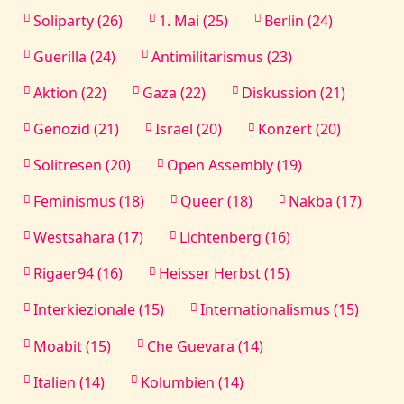
Soliparty (26)
1. Mai (25)
Berlin (24)
Guerilla (24)
Antimilitarismus (23)
Aktion (22)
Gaza (22)
Diskussion (21)
Genozid (21)
Israel (20)
Konzert (20)
Solitresen (20)
Open Assembly (19)
Feminismus (18)
Queer (18)
Nakba (17)
Westsahara (17)
Lichtenberg (16)
Rigaer94 (16)
Heisser Herbst (15)
Interkiezionale (15)
Internationalismus (15)
Moabit (15)
Che Guevara (14)
Italien (14)
Kolumbien (14)