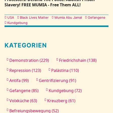
Slavery! FREE MUMIA - Free Them ALL!
Kategorien
USA
Black Lives Matter
Mumia Abu Jamal
Gefangene
Kundgebung
KATEGORIEN
Demonstration (229)
Friedrichshain (138)
Repression (123)
Palästina (110)
Antifa (99)
Gentrifizierung (91)
Gefangene (85)
Kundgebung (72)
Volxküche (63)
Kreuzberg (61)
Befreiungsbewegung (52)