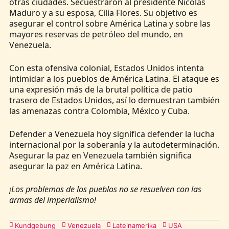
otras ciudades. Secuestraron al presidente Nicolás
Maduro y a su esposa, Cilia Flores. Su objetivo es
asegurar el control sobre América Latina y sobre las
mayores reservas de petróleo del mundo, en
Venezuela.
Con esta ofensiva colonial, Estados Unidos intenta
intimidar a los pueblos de América Latina. El ataque es
una expresión más de la brutal política de patio
trasero de Estados Unidos, así lo demuestran también
las amenazas contra Colombia, México y Cuba.
Defender a Venezuela hoy significa defender la lucha
internacional por la soberanía y la autodeterminación.
Asegurar la paz en Venezuela también significa
asegurar la paz en América Latina.
¡Los problemas de los pueblos no se resuelven con las
armas del imperialismo!
Kategorien
Kundgebung
Venezuela
Lateinamerika
USA