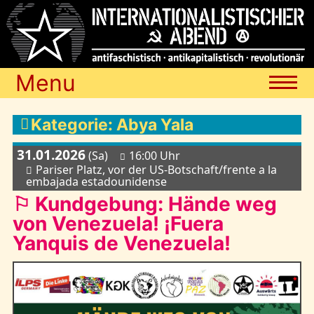
Menu
Termine
Kategorie: Abya Yala
31.01.2026
(Sa)
16:00 Uhr
Blog
Pariser Platz, vor der US-Botschaft/frente a la
embajada estadounidense
⚐ Kundgebung: Hände weg
Media
von Venezuela! ¡Fuera
Yanquis de Venezuela!
Archiv
Links