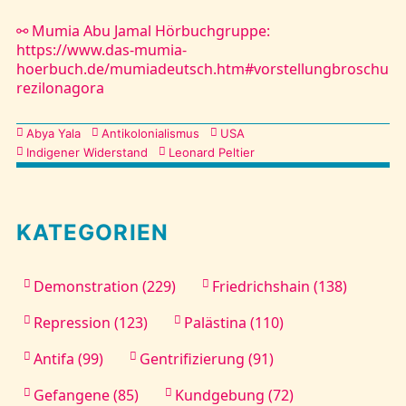
⚯ Mumia Abu Jamal Hörbuchgruppe:
https://www.das-mumia-
hoerbuch.de/mumiadeutsch.htm#vorstellungbroschu
rezilonagora
Kategorien
Abya Yala
Antikolonialismus
USA
Indigener Widerstand
Leonard Peltier
KATEGORIEN
Demonstration (229)
Friedrichshain (138)
Repression (123)
Palästina (110)
Antifa (99)
Gentrifizierung (91)
Gefangene (85)
Kundgebung (72)