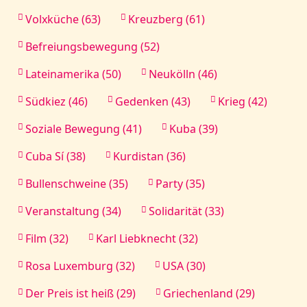
Volxküche (63)
Kreuzberg (61)
Befreiungsbewegung (52)
Lateinamerika (50)
Neukölln (46)
Südkiez (46)
Gedenken (43)
Krieg (42)
Soziale Bewegung (41)
Kuba (39)
Cuba Sí (38)
Kurdistan (36)
Bullenschweine (35)
Party (35)
Veranstaltung (34)
Solidarität (33)
Film (32)
Karl Liebknecht (32)
Rosa Luxemburg (32)
USA (30)
Der Preis ist heiß (29)
Griechenland (29)