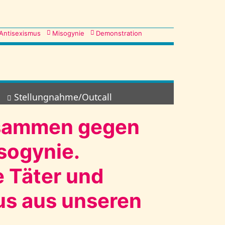
Antisexismus
Misogynie
Demonstration
Stellungnahme/Outcall
usammen gegen
sogynie.
e Täter und
us aus unseren