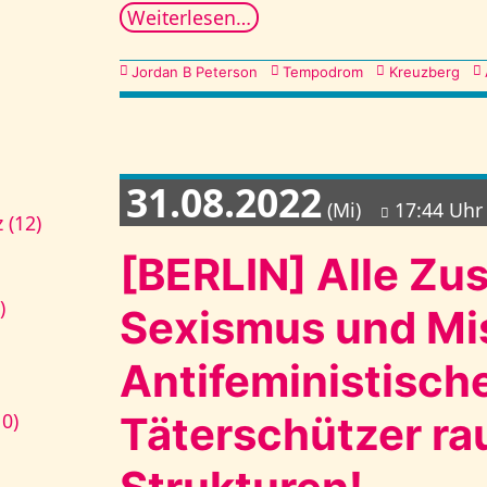
Weiterlesen…
Kategorien
Jordan B Peterson
Tempodrom
Kreuzberg
31.08.2022
(Mi)
17:44 Uhr
 (12)
[BERLIN] Alle Z
)
Sexismus und Mi
Antifeministisch
10)
Täterschützer ra