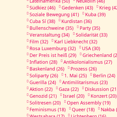
Lateinamerika (50)
Neukölln (46)
Südkiez (46)
Gedenken (43)
Krieg (4
Soziale Bewegung (41)
Kuba (39)
Cuba Sí (38)
Kurdistan (36)
Bullenschweine (35)
Party (35)
Veranstaltung (34)
Solidarität (33)
Film (32)
Karl Liebknecht (32)
Rosa Luxemburg (32)
USA (30)
Der Preis ist heiß (29)
Griechenland (2
Inflation (28)
Antikolonialismus (27)
Baskenland (26)
Prozess (26)
Soliparty (26)
1. Mai (25)
Berlin (24)
Guerilla (24)
Antimilitarismus (23)
Aktion (22)
Gaza (22)
Diskussion (21
Genozid (21)
Israel (20)
Konzert (20)
Solitresen (20)
Open Assembly (19)
Feminismus (18)
Queer (18)
Nakba (
Westsahara (17)
Lichtenberg (16)