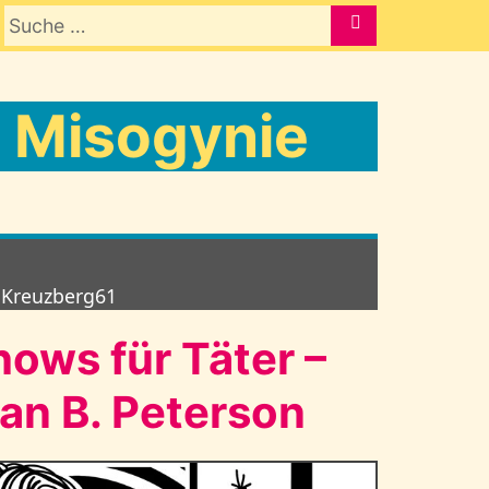
Suche nach:
SUCHE
: Misogynie
-Kreuzberg61
ows für Täter –
dan B. Peterson