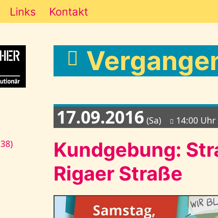
Links
Kontakt
Vergangen
17.09.2016
(Sa)
14:00 Uhr
Kundgebung: Stra
138)
Rigaer Straße