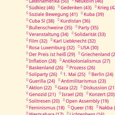
Lateinamerika (50)
Neukölln (46)
Südkiez (46)
Gedenken (43)
Krieg (4
Soziale Bewegung (41)
Kuba (39)
Cuba Sí (38)
Kurdistan (36)
Bullenschweine (35)
Party (35)
Veranstaltung (34)
Solidarität (33)
Film (32)
Karl Liebknecht (32)
Rosa Luxemburg (32)
USA (30)
Der Preis ist heiß (29)
Griechenland (2
Inflation (28)
Antikolonialismus (27)
Baskenland (26)
Prozess (26)
Soliparty (26)
1. Mai (25)
Berlin (24)
Guerilla (24)
Antimilitarismus (23)
Aktion (22)
Gaza (22)
Diskussion (21
Genozid (21)
Israel (20)
Konzert (20)
Solitresen (20)
Open Assembly (19)
Feminismus (18)
Queer (18)
Nakba (
Westsahara (17)
Lichtenberg (16)