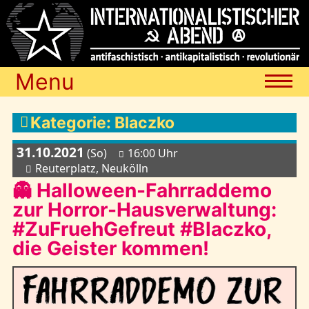
Menu
Termine
Kategorie: Blaczko
31.10.2021
(So)
16:00 Uhr
Blog
Reuterplatz, Neukölln
👻 Halloween-Fahrraddemo
zur Horror-Hausverwaltung:
Media
#ZuFruehGefreut #Blaczko,
die Geister kommen!
Archiv
Links