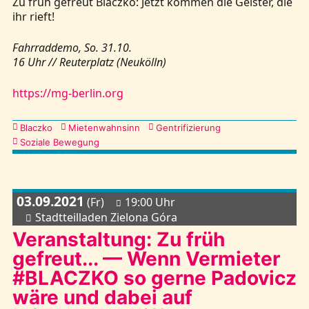
Zu früh gefreut Blaczko: Jetzt kommen die Geister, die
ihr rieft!
Fahrraddemo, So. 31.10.
16 Uhr // Reuterplatz (Neukölln)
https://mg-berlin.org
Kategorien
Blaczko
Mietenwahnsinn
Gentrifizierung
Soziale Bewegung
03.09.2021
(Fr)
19:00 Uhr
Stadtteilladen Zielona Góra
Veranstaltung: Zu früh
gefreut... — Wenn Vermieter
#BLACZKO so gerne Padovicz
wäre und dabei auf