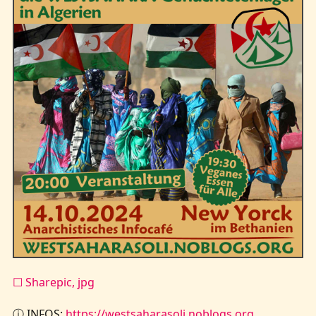
Kontakt
☐ Sharepic, jpg
ⓘ INFOS:
https://westsaharasoli.noblogs.org