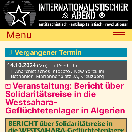
Menu
Termine
Vergangener Termin
14.10.2024
(Mo)
19:30 Uhr
Blog
Anarchistisches Infocafé / New Yorck im
Bethanien, Mariannenplatz 2A, Kreuzberg
⏍ Veranstaltung: Bericht über
Media
Solidaritätsreise in die
Westsahara-
Geflüchtetenlager in Algerien
Archiv
Links