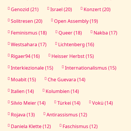
Genozid (21)
Israel (20)
Konzert (20)
Solitresen (20)
Open Assembly (19)
Feminismus (18)
Queer (18)
Nakba (17)
Westsahara (17)
Lichtenberg (16)
Rigaer94 (16)
Heisser Herbst (15)
Interkiezionale (15)
Internationalismus (15)
Moabit (15)
Che Guevara (14)
Italien (14)
Kolumbien (14)
Silvio Meier (14)
Türkei (14)
Vokü (14)
Rojava (13)
Antirassismus (12)
Daniela Klette (12)
Faschismus (12)