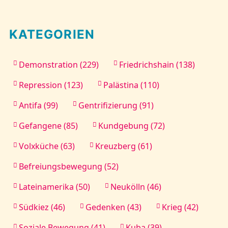
KATEGORIEN
Demonstration (229)
Friedrichshain (138)
Repression (123)
Palästina (110)
Antifa (99)
Gentrifizierung (91)
Gefangene (85)
Kundgebung (72)
Volxküche (63)
Kreuzberg (61)
Befreiungsbewegung (52)
Lateinamerika (50)
Neukölln (46)
Südkiez (46)
Gedenken (43)
Krieg (42)
Soziale Bewegung (41)
Kuba (39)