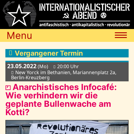
Menu
Termine
Vergangener Termin
23.05.2022
(Mo)
20:00 Uhr
Blog
New Yorck im Bethanien, Mariannenplatz 2a,
Berlin-Kreuzberg
⏍ Anarchistisches Infocafé:
Media
Wie verhindern wir die
geplante Bullenwache am
Kotti?
Archiv
Links