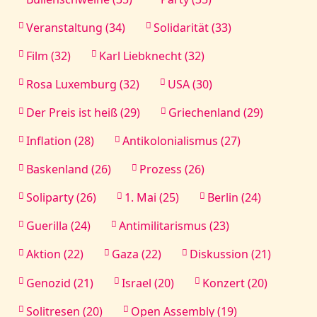
Veranstaltung (34)
Solidarität (33)
Film (32)
Karl Liebknecht (32)
Rosa Luxemburg (32)
USA (30)
Der Preis ist heiß (29)
Griechenland (29)
Inflation (28)
Antikolonialismus (27)
Baskenland (26)
Prozess (26)
Soliparty (26)
1. Mai (25)
Berlin (24)
Guerilla (24)
Antimilitarismus (23)
Aktion (22)
Gaza (22)
Diskussion (21)
Genozid (21)
Israel (20)
Konzert (20)
Solitresen (20)
Open Assembly (19)