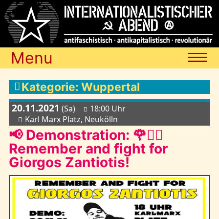
Menu
Termine
Kategorie: Wuppertal
20.11.2021
(Sa)
18:00 Uhr
Blog
Karl Marx Platz, Neukölln
📢 Demonstration: 🌹✊🏽
Remember and fight for
Media
Giorgos Zantiotis!
Archiv
Links