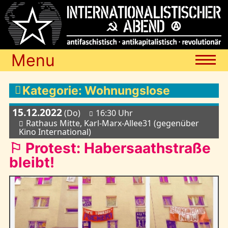
Menu
Termine
Kategorie: Wohnungslose
15.12.2022
(Do)
16:30 Uhr
Blog
Rathaus Mitte, Karl-Marx-Allee31 (gegenüber
Kino International)
⚐ Protest: Habersaathstraße
Media
bleibt!
Archiv
Links