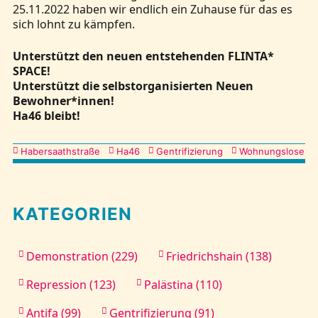
25.11.2022 haben wir endlich ein Zuhause für das es
sich lohnt zu kämpfen.
Unterstützt den neuen entstehenden FLINTA*
SPACE!
Unterstützt die selbstorganisierten Neuen
Bewohner*innen!
Ha46 bleibt!
Kategorien
Habersaathstraße
Ha46
Gentrifizierung
Wohnungslose
KATEGORIEN
Demonstration (229)
Friedrichshain (138)
Repression (123)
Palästina (110)
Antifa (99)
Gentrifizierung (91)