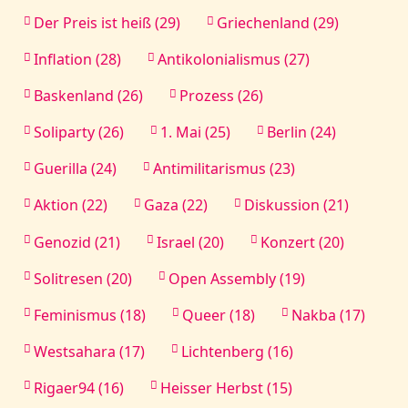
Der Preis ist heiß (29)
Griechenland (29)
Inflation (28)
Antikolonialismus (27)
Baskenland (26)
Prozess (26)
Soliparty (26)
1. Mai (25)
Berlin (24)
Guerilla (24)
Antimilitarismus (23)
Aktion (22)
Gaza (22)
Diskussion (21)
Genozid (21)
Israel (20)
Konzert (20)
Solitresen (20)
Open Assembly (19)
Feminismus (18)
Queer (18)
Nakba (17)
Westsahara (17)
Lichtenberg (16)
Rigaer94 (16)
Heisser Herbst (15)