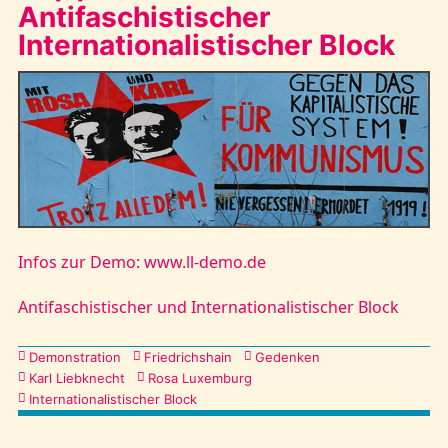
Antifaschistischer
Internationalistischer Block
Infos zur Demo: www.ll-demo.de
Antifaschistischer und Internationalistischer Block
Kategorien
Demonstration
Friedrichshain
Gedenken
Karl Liebknecht
Rosa Luxemburg
Internationalistischer Block