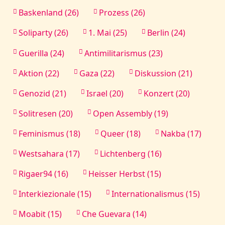
Baskenland (26)
Prozess (26)
Soliparty (26)
1. Mai (25)
Berlin (24)
Guerilla (24)
Antimilitarismus (23)
Aktion (22)
Gaza (22)
Diskussion (21)
Genozid (21)
Israel (20)
Konzert (20)
Solitresen (20)
Open Assembly (19)
Feminismus (18)
Queer (18)
Nakba (17)
Westsahara (17)
Lichtenberg (16)
Rigaer94 (16)
Heisser Herbst (15)
Interkiezionale (15)
Internationalismus (15)
Moabit (15)
Che Guevara (14)