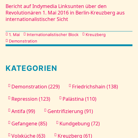
Bericht auf Indymedia Linksunten über den
Revolutionären 1. Mai 2016 in Berlin-Kreuzberg aus
internationalistischer Sicht
Kategorien
1. Mai
Internationalistischer Block
Kreuzberg
Demonstration
KATEGORIEN
Demonstration (229)
Friedrichshain (138)
Repression (123)
Palästina (110)
Antifa (99)
Gentrifizierung (91)
Gefangene (85)
Kundgebung (72)
Volxküche (63)
Kreuzberg (61)