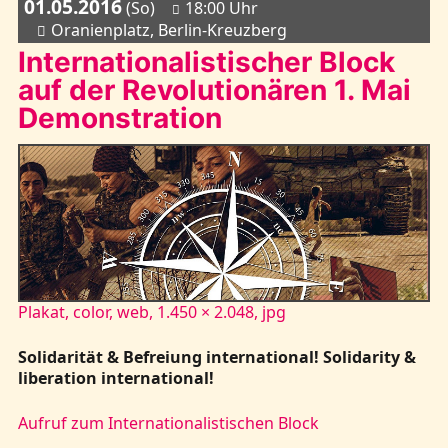
01.05.2016
(So)
18:00 Uhr
Oranienplatz, Berlin-Kreuzberg
Internationalistischer Block
auf der Revolutionären 1. Mai
Demonstration
Plakat, color, web, 1.450 × 2.048, jpg
Solidarität & Befreiung international! Solidarity &
liberation international!
Aufruf zum Internationalistischen Block