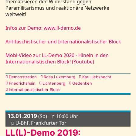
thematisieren den Widerstand gegen
Paramilitarismus und reaktionäre Netzwerke
weltweit!
Infos zur Demo: www.ll-demo.de
Antifaschistischer und Internationalistischer Block
Mobi-Video zur LL-Demo 2020 - Hinein in den
Internationalistischen Block! (Youtube)
Kategorien
Demonstration
Rosa Luxemburg
Karl Liebknecht
Friedrichshain
Lichtenberg
Gedenken
Internationalistischer Block
13.01.2019
(So)
10:00 Uhr
U-Bhf. Frankfurter Tor
LL(L)-Demo 2019: