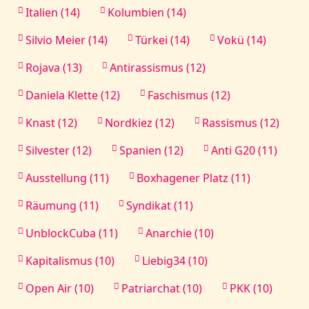
Italien (14)
Kolumbien (14)
Silvio Meier (14)
Türkei (14)
Vokü (14)
Rojava (13)
Antirassismus (12)
Daniela Klette (12)
Faschismus (12)
Knast (12)
Nordkiez (12)
Rassismus (12)
Silvester (12)
Spanien (12)
Anti G20 (11)
Ausstellung (11)
Boxhagener Platz (11)
Räumung (11)
Syndikat (11)
UnblockCuba (11)
Anarchie (10)
Kapitalismus (10)
Liebig34 (10)
Open Air (10)
Patriarchat (10)
PKK (10)