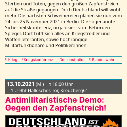
Sterben und Töten, gegen den großen Zapfenstreich
auf die Straße gegangen. Doch Deutschland will wohl
mehr. Die nächsten Schweinereien planen sie nun vom
24. bis 25 November 2021 in Berlin. Die sogenannte
Sicherheitskonferenz, organisiert vom Behörden
Spiegel. Dort trifft sich alles an Kriegstreiber und
Waffenlieferanten, sowie hochrangige
Militärfunktionäre und Politiker:innen.
Kategorien
Krieg
Kriegskonferenz
Demonstration
Bundeswehr
13.10.2021
(Mi)
18:00 Uhr
U-Bhf Hallesches Tor, Kreuzberg61
Antimilitaristische Demo:
Gegen den Zapfenstreich!