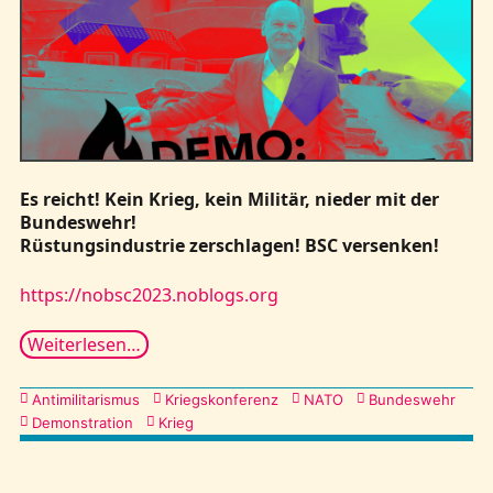
Kontakt
Es reicht! Kein Krieg, kein Militär, nieder mit der
Bundeswehr!
Rüstungsindustrie zerschlagen! BSC versenken!
https://nobsc2023.noblogs.org
Weiterlesen…
Kategorien
Antimilitarismus
Kriegskonferenz
NATO
Bundeswehr
Demonstration
Krieg