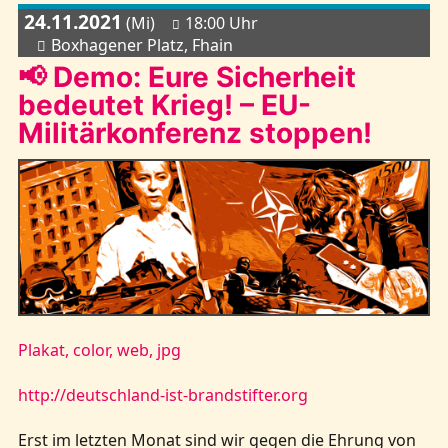
24.11.2021
(Mi)
18:00 Uhr
Boxhagener Platz, Fhain
📢 Demo: Eure Sicherheit
bedeutet Krieg! – EU-
Militärkonferenz stoppen!
Plakat, color, web, jpg
http://deutschland-ist-brandstifter.org
Erst im letzten Monat sind wir gegen die Ehrung von