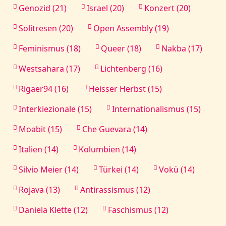
Genozid (21)
Israel (20)
Konzert (20)
Solitresen (20)
Open Assembly (19)
Feminismus (18)
Queer (18)
Nakba (17)
Westsahara (17)
Lichtenberg (16)
Rigaer94 (16)
Heisser Herbst (15)
Interkiezionale (15)
Internationalismus (15)
Moabit (15)
Che Guevara (14)
Italien (14)
Kolumbien (14)
Silvio Meier (14)
Türkei (14)
Vokü (14)
Rojava (13)
Antirassismus (12)
Daniela Klette (12)
Faschismus (12)