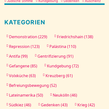
Kategorien
Jüdische Stimme
Kundgebung
Gedenken
Auschwitz
KATEGORIEN
Demonstration (229)
Friedrichshain (138)
Repression (123)
Palästina (110)
Antifa (99)
Gentrifizierung (91)
Gefangene (85)
Kundgebung (72)
Volxküche (63)
Kreuzberg (61)
Befreiungsbewegung (52)
Lateinamerika (50)
Neukölln (46)
Südkiez (46)
Gedenken (43)
Krieg (42)