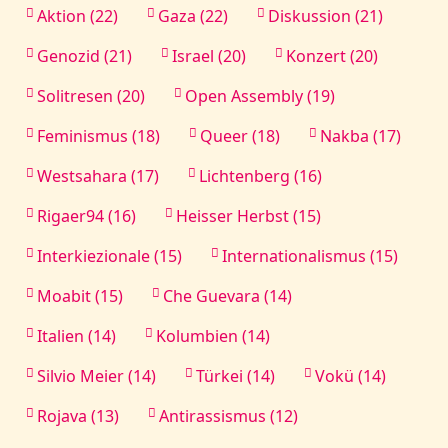
Aktion (22)
Gaza (22)
Diskussion (21)
Genozid (21)
Israel (20)
Konzert (20)
Solitresen (20)
Open Assembly (19)
Feminismus (18)
Queer (18)
Nakba (17)
Westsahara (17)
Lichtenberg (16)
Rigaer94 (16)
Heisser Herbst (15)
Interkiezionale (15)
Internationalismus (15)
Moabit (15)
Che Guevara (14)
Italien (14)
Kolumbien (14)
Silvio Meier (14)
Türkei (14)
Vokü (14)
Rojava (13)
Antirassismus (12)