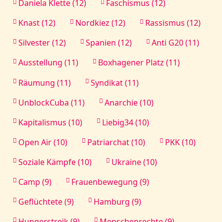
Daniela Klette (12)
Faschismus (12)
Knast (12)
Nordkiez (12)
Rassismus (12)
Silvester (12)
Spanien (12)
Anti G20 (11)
Ausstellung (11)
Boxhagener Platz (11)
Räumung (11)
Syndikat (11)
UnblockCuba (11)
Anarchie (10)
Kapitalismus (10)
Liebig34 (10)
Open Air (10)
Patriarchat (10)
PKK (10)
Soziale Kämpfe (10)
Ukraine (10)
Camp (9)
Frauenbewegung (9)
Geflüchtete (9)
Hamburg (9)
Hungerstreik (9)
Menschenrechte (9)