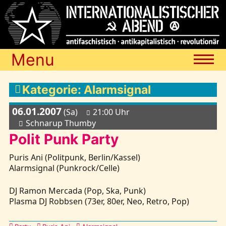
Menu
Termine
Kategorie: Alarmsignal
06.01.2007
(Sa)
21:00 Uhr
Blog
Schnarup Thumby
Polit Punk Party
Media
Puris Ani (Politpunk, Berlin/Kassel)
Alarmsignal (Punkrock/Celle)
Archiv
DJ Ramon Mercada (Pop, Ska, Punk)
Plasma DJ Robbsen (73er, 80er, Neo, Retro, Pop)
Links