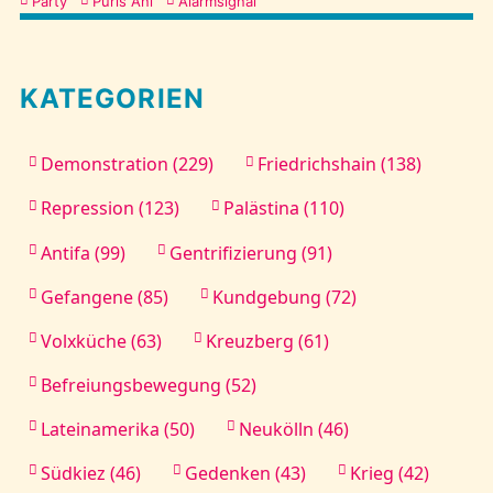
Kategorien
Party
Puris Ani
Alarmsignal
Kontakt
KATEGORIEN
Demonstration (229)
Friedrichshain (138)
Repression (123)
Palästina (110)
Antifa (99)
Gentrifizierung (91)
Gefangene (85)
Kundgebung (72)
Volxküche (63)
Kreuzberg (61)
Befreiungsbewegung (52)
Lateinamerika (50)
Neukölln (46)
Südkiez (46)
Gedenken (43)
Krieg (42)