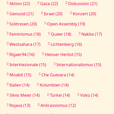
Aktion (22)
Gaza (22)
Diskussion (21)
Genozid (21)
Israel (20)
Konzert (20)
Solitresen (20)
Open Assembly (19)
Feminismus (18)
Queer (18)
Nakba (17)
Westsahara (17)
Lichtenberg (16)
Rigaer94 (16)
Heisser Herbst (15)
Interkiezionale (15)
Internationalismus (15)
Moabit (15)
Che Guevara (14)
Italien (14)
Kolumbien (14)
Silvio Meier (14)
Türkei (14)
Vokü (14)
Rojava (13)
Antirassismus (12)