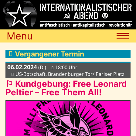
Menu
Termine
Vergangener Termin
06.02.2024
(Di)
18:00 Uhr
Blog
US-Botschaft, Brandenburger Tor/ Pariser Platz
⚐ Kundgebung: Free Leonard
Peltier – Free Them All!
Media
Archiv
Links