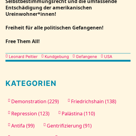
Selbstbestimmungsrecht und die umfassende
Entschädigung der amerikanischen
Ureinwohner*innen!
Freiheit für alle politischen Gefangenen!
Free Them All!
Kategorien
Leonard Peltier
Kundgebung
Gefangene
USA
KATEGORIEN
Demonstration (229)
Friedrichshain (138)
Repression (123)
Palästina (110)
Antifa (99)
Gentrifizierung (91)