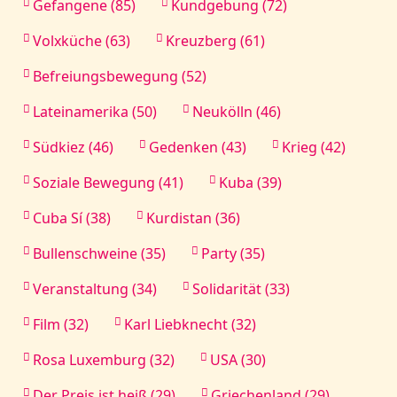
Gefangene (85)
Kundgebung (72)
Volxküche (63)
Kreuzberg (61)
Befreiungsbewegung (52)
Lateinamerika (50)
Neukölln (46)
Südkiez (46)
Gedenken (43)
Krieg (42)
Soziale Bewegung (41)
Kuba (39)
Cuba Sí (38)
Kurdistan (36)
Bullenschweine (35)
Party (35)
Veranstaltung (34)
Solidarität (33)
Film (32)
Karl Liebknecht (32)
Rosa Luxemburg (32)
USA (30)
Der Preis ist heiß (29)
Griechenland (29)