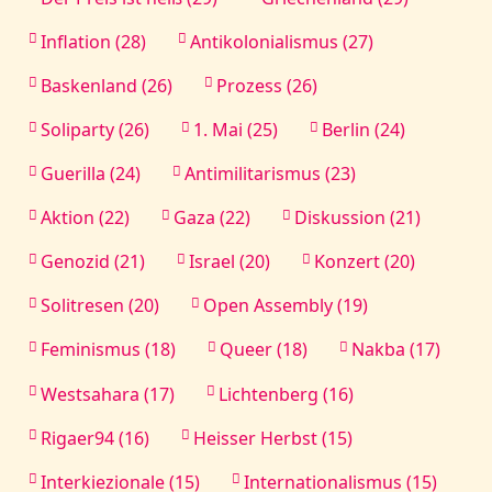
Inflation (28)
Antikolonialismus (27)
Baskenland (26)
Prozess (26)
Soliparty (26)
1. Mai (25)
Berlin (24)
Guerilla (24)
Antimilitarismus (23)
Aktion (22)
Gaza (22)
Diskussion (21)
Genozid (21)
Israel (20)
Konzert (20)
Solitresen (20)
Open Assembly (19)
Feminismus (18)
Queer (18)
Nakba (17)
Westsahara (17)
Lichtenberg (16)
Rigaer94 (16)
Heisser Herbst (15)
Interkiezionale (15)
Internationalismus (15)