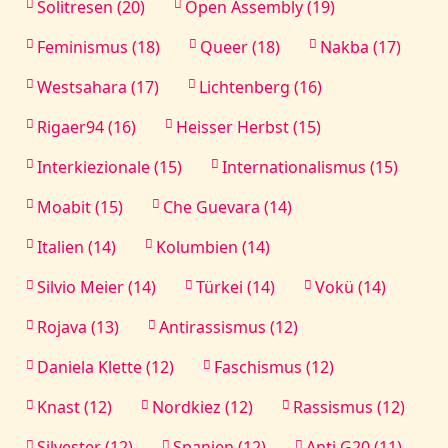
Solitresen (20)
Open Assembly (19)
Feminismus (18)
Queer (18)
Nakba (17)
Westsahara (17)
Lichtenberg (16)
Rigaer94 (16)
Heisser Herbst (15)
Interkiezionale (15)
Internationalismus (15)
Moabit (15)
Che Guevara (14)
Italien (14)
Kolumbien (14)
Silvio Meier (14)
Türkei (14)
Vokü (14)
Rojava (13)
Antirassismus (12)
Daniela Klette (12)
Faschismus (12)
Knast (12)
Nordkiez (12)
Rassismus (12)
Silvester (12)
Spanien (12)
Anti G20 (11)