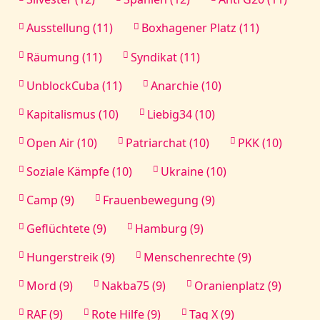
Ausstellung (11)
Boxhagener Platz (11)
Räumung (11)
Syndikat (11)
UnblockCuba (11)
Anarchie (10)
Kapitalismus (10)
Liebig34 (10)
Open Air (10)
Patriarchat (10)
PKK (10)
Soziale Kämpfe (10)
Ukraine (10)
Camp (9)
Frauenbewegung (9)
Geflüchtete (9)
Hamburg (9)
Hungerstreik (9)
Menschenrechte (9)
Mord (9)
Nakba75 (9)
Oranienplatz (9)
RAF (9)
Rote Hilfe (9)
Tag X (9)