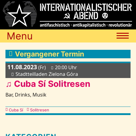
Menu
Termine
Vergangener Termin
11.08.2023
(Fr)
20:00 Uhr
Blog
Stadtteilladen Zielona Góra
♫ Cuba Sí Solitresen
Media
Bar, Drinks, Musik
Kategorien
Cuba Sí
Solitresen
Archiv
Links