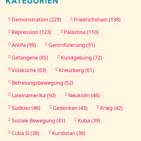
KATEGORIEN
Kontakt
Demonstration (229)
Friedrichshain (138)
Repression (123)
Palästina (110)
Antifa (99)
Gentrifizierung (91)
Gefangene (85)
Kundgebung (72)
Volxküche (63)
Kreuzberg (61)
Befreiungsbewegung (52)
Lateinamerika (50)
Neukölln (46)
Südkiez (46)
Gedenken (43)
Krieg (42)
Soziale Bewegung (41)
Kuba (39)
Cuba Sí (38)
Kurdistan (36)