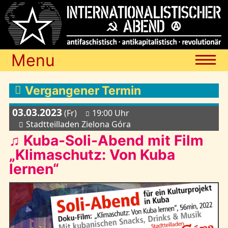
Menu
Termine
Vergangener Termin
03.03.2023
(Fr)
19:00 Uhr
Blog
Stadtteilladen Zielona Góra
♫ Kuba-Soli-Abend mit Film
„Klimaschutz: Von Kuba
Media
lernen“
Archiv
Links