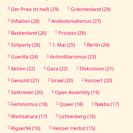
Der Preis ist heiß (29)
Griechenland (29)
Inflation (28)
Antikolonialismus (27)
Baskenland (26)
Prozess (26)
Soliparty (26)
1. Mai (25)
Berlin (24)
Guerilla (24)
Antimilitarismus (23)
Aktion (22)
Gaza (22)
Diskussion (21)
Genozid (21)
Israel (20)
Konzert (20)
Solitresen (20)
Open Assembly (19)
Feminismus (18)
Queer (18)
Nakba (17)
Westsahara (17)
Lichtenberg (16)
Rigaer94 (16)
Heisser Herbst (15)