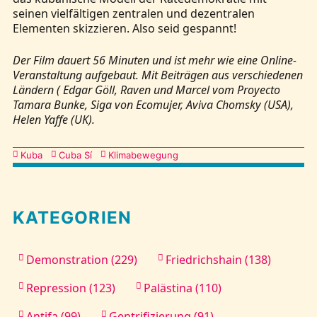
seinen vielfältigen zentralen und dezentralen
Elementen skizzieren. Also seid gespannt!
Der Film dauert 56 Minuten und ist mehr wie eine Online-
Veranstaltung aufgebaut. Mit Beiträgen aus verschiedenen
Ländern ( Edgar Göll, Raven und Marcel vom Proyecto
Tamara Bunke, Siga von Ecomujer, Aviva Chomsky (USA),
Helen Yaffe (UK).
Kategorien
Kuba
Cuba Sí
Klimabewegung
KATEGORIEN
Demonstration (229)
Friedrichshain (138)
Repression (123)
Palästina (110)
Antifa (99)
Gentrifizierung (91)