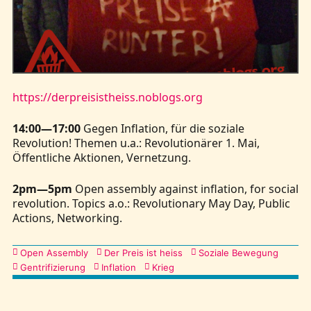
Kontakt
https://derpreisistheiss.noblogs.org
14:00—17:00
Gegen Inflation, für die soziale
Revolution! Themen u.a.: Revolutionärer 1. Mai,
Öffentliche Aktionen, Vernetzung.
2pm—5pm
Open assembly against inflation, for social
revolution. Topics a.o.: Revolutionary May Day, Public
Actions, Networking.
Kategorien
Open Assembly
Der Preis ist heiss
Soziale Bewegung
Gentrifizierung
Inflation
Krieg