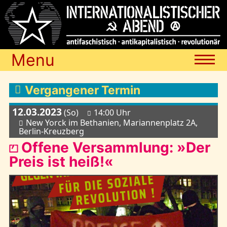
Menu
Termine
Vergangener Termin
12.03.2023
(So)
14:00 Uhr
Blog
New Yorck im Bethanien, Mariannenplatz 2A,
Berlin-Kreuzberg
⏍ Offene Versammlung: »Der
Media
Preis ist heiß!«
Archiv
Links