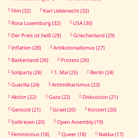
Film (32)
Karl Liebknecht (32)
Rosa Luxemburg (32)
USA (30)
Der Preis ist heiß (29)
Griechenland (29)
Inflation (28)
Antikolonialismus (27)
Baskenland (26)
Prozess (26)
Soliparty (26)
1. Mai (25)
Berlin (24)
Guerilla (24)
Antimilitarismus (23)
Aktion (22)
Gaza (22)
Diskussion (21)
Genozid (21)
Israel (20)
Konzert (20)
Solitresen (20)
Open Assembly (19)
Feminismus (18)
Queer (18)
Nakba (17)