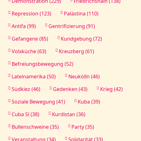
Demonstration (229)
Friedrichshain (138)
Repression (123)
Palästina (110)
Antifa (99)
Gentrifizierung (91)
Gefangene (85)
Kundgebung (72)
Volxküche (63)
Kreuzberg (61)
Befreiungsbewegung (52)
Lateinamerika (50)
Neukölln (46)
Südkiez (46)
Gedenken (43)
Krieg (42)
Soziale Bewegung (41)
Kuba (39)
Cuba Sí (38)
Kurdistan (36)
Bullenschweine (35)
Party (35)
Veranstaltung (34)
Solidarität (33)