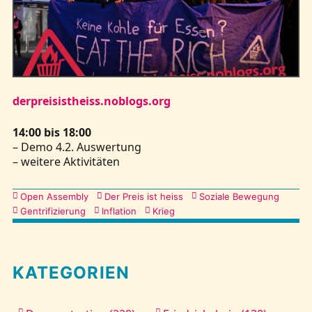
Kontakt
derpreisistheiss.noblogs.org
14:00 bis 18:00
– Demo 4.2. Auswertung
– weitere Aktivitäten
Kategorien
Open Assembly
Der Preis ist heiss
Soziale Bewegung
Gentrifizierung
Inflation
Krieg
KATEGORIEN