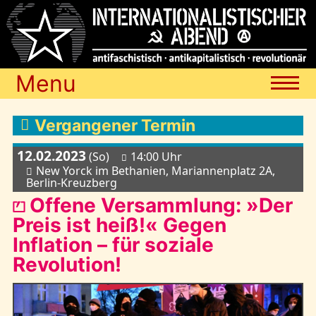
Menu
Termine
Vergangener Termin
12.02.2023
(So)
14:00 Uhr
Blog
New Yorck im Bethanien, Mariannenplatz 2A,
Berlin-Kreuzberg
⏍ Offene Versammlung: »Der
Media
Preis ist heiß!« Gegen
Inflation – für soziale
Revolution!
Archiv
Links