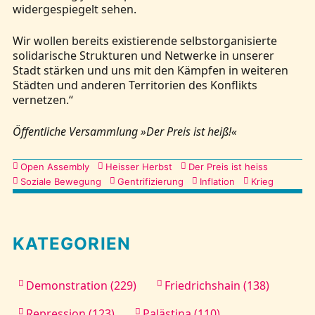
widergespiegelt sehen.
Wir wollen bereits existierende selbstorganisierte
solidarische Strukturen und Netwerke in unserer
Stadt stärken und uns mit den Kämpfen in weiteren
Städten und anderen Territorien des Konflikts
vernetzen.“
Öffentliche Versammlung »Der Preis ist heiß!«
Kategorien
Open Assembly
Heisser Herbst
Der Preis ist heiss
Soziale Bewegung
Gentrifizierung
Inflation
Krieg
KATEGORIEN
Demonstration (229)
Friedrichshain (138)
Repression (123)
Palästina (110)