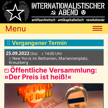
Menu
Termine
Vergangener Termin
25.09.2022
(So)
14:00 Uhr
Blog
New Yorck im Bethanien, Mariannenplatz,
Kreuzberg
⏍ Öffentliche Versammlung:
Media
»Der Preis ist heiß!«
Archiv
Links