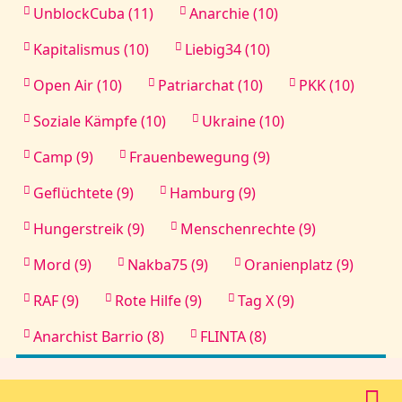
UnblockCuba (11)
Anarchie (10)
Kapitalismus (10)
Liebig34 (10)
Open Air (10)
Patriarchat (10)
PKK (10)
Soziale Kämpfe (10)
Ukraine (10)
Camp (9)
Frauenbewegung (9)
Geflüchtete (9)
Hamburg (9)
Hungerstreik (9)
Menschenrechte (9)
Mord (9)
Nakba75 (9)
Oranienplatz (9)
RAF (9)
Rote Hilfe (9)
Tag X (9)
Anarchist Barrio (8)
FLINTA (8)