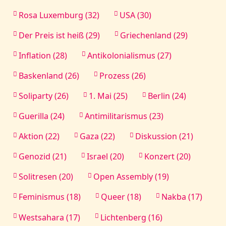
Rosa Luxemburg (32)
USA (30)
Der Preis ist heiß (29)
Griechenland (29)
Inflation (28)
Antikolonialismus (27)
Baskenland (26)
Prozess (26)
Soliparty (26)
1. Mai (25)
Berlin (24)
Guerilla (24)
Antimilitarismus (23)
Aktion (22)
Gaza (22)
Diskussion (21)
Genozid (21)
Israel (20)
Konzert (20)
Solitresen (20)
Open Assembly (19)
Feminismus (18)
Queer (18)
Nakba (17)
Westsahara (17)
Lichtenberg (16)