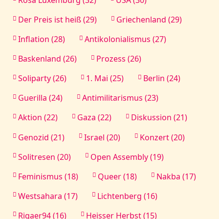
Rosa Luxemburg (32)
USA (30)
Der Preis ist heiß (29)
Griechenland (29)
Inflation (28)
Antikolonialismus (27)
Baskenland (26)
Prozess (26)
Soliparty (26)
1. Mai (25)
Berlin (24)
Guerilla (24)
Antimilitarismus (23)
Aktion (22)
Gaza (22)
Diskussion (21)
Genozid (21)
Israel (20)
Konzert (20)
Solitresen (20)
Open Assembly (19)
Feminismus (18)
Queer (18)
Nakba (17)
Westsahara (17)
Lichtenberg (16)
Rigaer94 (16)
Heisser Herbst (15)