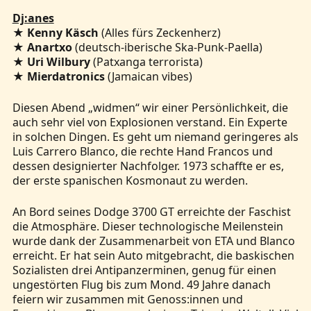
Dj:anes
★
Kenny Käsch
(Alles fürs Zeckenherz)
★
Anartxo
(deutsch-iberische Ska-Punk-Paella)
★
Uri Wilbury
(Patxanga terrorista)
★
Mierdatronics
(Jamaican vibes)
Diesen Abend „widmen“ wir einer Persönlichkeit, die
auch sehr viel von Explosionen verstand. Ein Experte
in solchen Dingen. Es geht um niemand geringeres als
Luis Carrero Blanco, die rechte Hand Francos und
dessen designierter Nachfolger. 1973 schaffte er es,
der erste spanischen Kosmonaut zu werden.
An Bord seines Dodge 3700 GT erreichte der Faschist
die Atmosphäre. Dieser technologische Meilenstein
wurde dank der Zusammenarbeit von ETA und Blanco
erreicht. Er hat sein Auto mitgebracht, die baskischen
Sozialisten drei Antipanzerminen, genug für einen
ungestörten Flug bis zum Mond. 49 Jahre danach
feiern wir zusammen mit Genoss:innen und