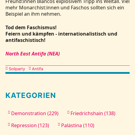
Freund:innen Blancos explosivem Tripp ins Weltall. Viel
mehr Monarchist:innen und Faschos sollten sich ein
Beispiel an ihm nehmen.
Tod dem Faschismus!
Feiern und kämpfen - internationalistisch und
antifaschistisch!
North East Antifa (NEA)
Kategorien
Soliparty
Antifa
KATEGORIEN
Demonstration (229)
Friedrichshain (138)
Repression (123)
Palästina (110)