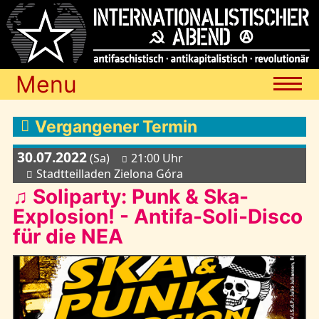
Menu
Termine
Vergangener Termin
30.07.2022
(Sa)
21:00 Uhr
Blog
Stadtteilladen Zielona Góra
♫ Soliparty: Punk & Ska-
Explosion! - Antifa-Soli-Disco
Media
für die NEA
Archiv
Links