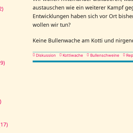
austauschen wie ein weiterer Kampf g
2)
Entwicklungen haben sich vor Ort bish
wollen wir tun?
Keine Bullenwache am Kotti und nirgen
Kategorien
Diskussion
Kottiwache
Bullenschweine
Rep
9)
)
17)