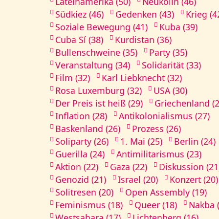
Lateinamerika (50)
Neukölln (46)
Südkiez (46)
Gedenken (43)
Krieg (4
Soziale Bewegung (41)
Kuba (39)
Cuba Sí (38)
Kurdistan (36)
Bullenschweine (35)
Party (35)
Veranstaltung (34)
Solidarität (33)
Film (32)
Karl Liebknecht (32)
Rosa Luxemburg (32)
USA (30)
Der Preis ist heiß (29)
Griechenland (2
Inflation (28)
Antikolonialismus (27)
Baskenland (26)
Prozess (26)
Soliparty (26)
1. Mai (25)
Berlin (24)
Guerilla (24)
Antimilitarismus (23)
Aktion (22)
Gaza (22)
Diskussion (21
Genozid (21)
Israel (20)
Konzert (20)
Solitresen (20)
Open Assembly (19)
Feminismus (18)
Queer (18)
Nakba (
Westsahara (17)
Lichtenberg (16)