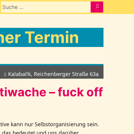
Suche nach:
SUCHE
er Termin
Kalabal!k, Reichenberger Straße 63a
tiwache – fuck off
tive kann nur Selbstorganisierung sein.
s das bedeutet und uns darüber