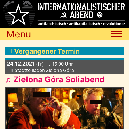
Menu
Termine
Vergangener Termin
24.12.2021
(Fr)
19:00 Uhr
Blog
Stadtteilladen Zielona Góra
♫ Zielona Góra Soliabend
Media
Archiv
Links