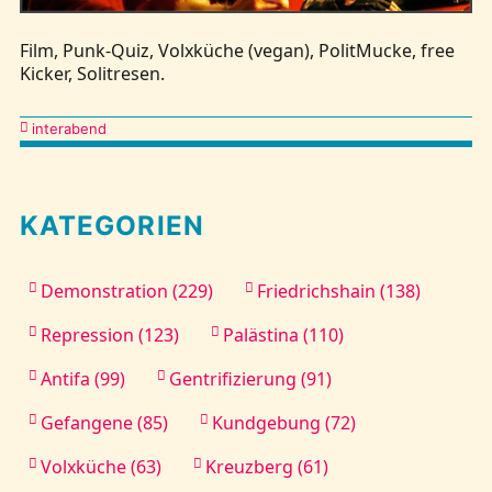
Film, Punk-Quiz, Volxküche (vegan), PolitMucke, free
Kontakt
Kicker, Solitresen.
Kategorien
interabend
KATEGORIEN
Demonstration (229)
Friedrichshain (138)
Repression (123)
Palästina (110)
Antifa (99)
Gentrifizierung (91)
Gefangene (85)
Kundgebung (72)
Volxküche (63)
Kreuzberg (61)