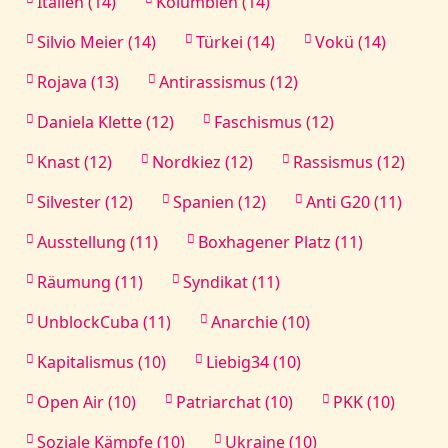
Italien (14)
Kolumbien (14)
Silvio Meier (14)
Türkei (14)
Vokü (14)
Rojava (13)
Antirassismus (12)
Daniela Klette (12)
Faschismus (12)
Knast (12)
Nordkiez (12)
Rassismus (12)
Silvester (12)
Spanien (12)
Anti G20 (11)
Ausstellung (11)
Boxhagener Platz (11)
Räumung (11)
Syndikat (11)
UnblockCuba (11)
Anarchie (10)
Kapitalismus (10)
Liebig34 (10)
Open Air (10)
Patriarchat (10)
PKK (10)
Soziale Kämpfe (10)
Ukraine (10)