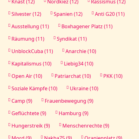
Knast (12)
Nordkiez (12)
Rassismus (12)
Silvester (12)
Spanien (12)
Anti G20 (11)
Ausstellung (11)
Boxhagener Platz (11)
Räumung (11)
Syndikat (11)
UnblockCuba (11)
Anarchie (10)
Kapitalismus (10)
Liebig34 (10)
Open Air (10)
Patriarchat (10)
PKK (10)
Soziale Kämpfe (10)
Ukraine (10)
Camp (9)
Frauenbewegung (9)
Geflüchtete (9)
Hamburg (9)
Hungerstreik (9)
Menschenrechte (9)
Mord (9)
Nakba75 (9)
Oranienplatz (9)