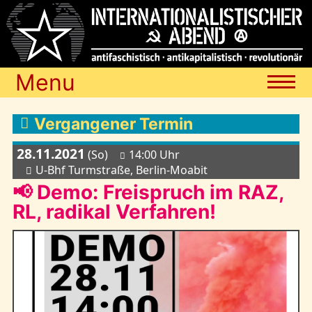
Menu
Termine
Vergangener Termin
28.11.2021
(So)
14:00 Uhr
Blog
U-Bhf Turmstraße, Berlin-Moabit
📢 Demo: Freispruch im RAZ,
RL, radikal Verfahren!
Media
Archiv
Links