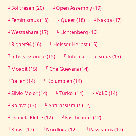
Solitresen (20)
Open Assembly (19)
Feminismus (18)
Queer (18)
Nakba (17)
Westsahara (17)
Lichtenberg (16)
Rigaer94 (16)
Heisser Herbst (15)
Interkiezionale (15)
Internationalismus (15)
Moabit (15)
Che Guevara (14)
Italien (14)
Kolumbien (14)
Silvio Meier (14)
Türkei (14)
Vokü (14)
Rojava (13)
Antirassismus (12)
Daniela Klette (12)
Faschismus (12)
Knast (12)
Nordkiez (12)
Rassismus (12)