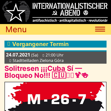
Menu
Termine
Vergangener Termin
24.07.2021
(Sa)
21:00 Uhr
Blog
Stadtteilladen Zielona Góra
Solitresen ¡¡¡Cuba Sí —
Bloqueo No!!! 🇨🇺✊🏾🍹🍻
Media
Archiv
Links